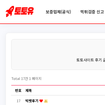
보증업체(공식)
먹튀검증 신고 
토토사이트 후기 글
Total 17건
1 페이지
번호
제목
17
빅벳후기