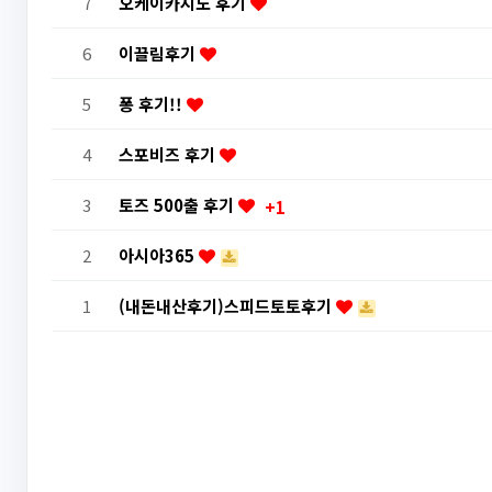
7
오케이카지노 후기
6
이끌림후기
5
퐁 후기!!
4
스포비즈 후기
3
토즈 500출 후기
+1
2
아시아365
1
(내돈내산후기)스피드토토후기