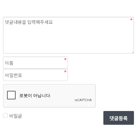
비밀글
댓글등록