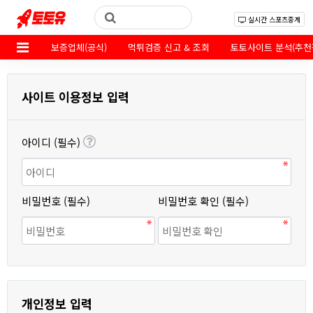
실시간 스포츠중계
보증업체(공식)
먹튀검증 신고 & 조회
토토사이트 분석(추천
사이트 이용정보 입력
아이디 (필수)
비밀번호 (필수)
비밀번호 확인 (필수)
개인정보 입력