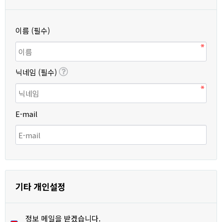
이름 (필수)
닉네임 (필수)
E-mail
기타 개인설정
정보 메일을 받겠습니다.