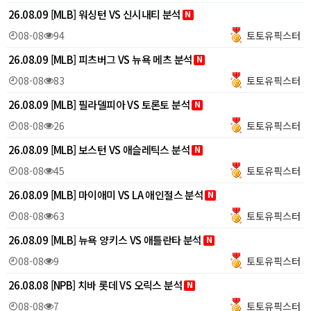
26.08.09 [MLB] 워싱턴 VS 신시내티 분석
N
08-08
94
토토유픽스터
26.08.09 [MLB] 피츠버그 VS 뉴욕 메츠 분석
N
08-08
83
토토유픽스터
26.08.09 [MLB] 필라델피아 VS 토론토 분석
N
08-08
26
토토유픽스터
26.08.09 [MLB] 보스턴 VS 애슬레틱스 분석
N
08-08
45
토토유픽스터
26.08.09 [MLB] 마이애미 VS LA 애인절스 분석
N
08-08
63
토토유픽스터
26.08.09 [MLB] 뉴욕 양키스 VS 애틀란타 분석
N
08-08
9
토토유픽스터
26.08.08 [NPB] 치바 롯데 VS 오릭스 분석
N
08-08
7
토토유픽스터