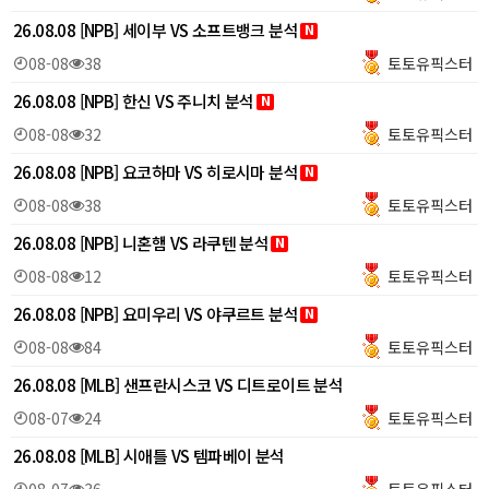
26.08.08 [NPB] 세이부 VS 소프트뱅크 분석
N
08-08
38
토토유픽스터
26.08.08 [NPB] 한신 VS 주니치 분석
N
08-08
32
토토유픽스터
26.08.08 [NPB] 요코하마 VS 히로시마 분석
N
08-08
38
토토유픽스터
26.08.08 [NPB] 니혼햄 VS 라쿠텐 분석
N
08-08
12
토토유픽스터
26.08.08 [NPB] 요미우리 VS 야쿠르트 분석
N
08-08
84
토토유픽스터
26.08.08 [MLB] 샌프란시스코 VS 디트로이트 분석
08-07
24
토토유픽스터
26.08.08 [MLB] 시애틀 VS 템파베이 분석
08-07
36
토토유픽스터