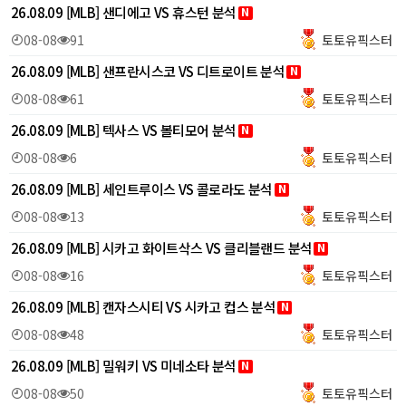
26.08.09 [MLB] 샌디에고 VS 휴스턴 분석
N
08-08
91
토토유픽스터
26.08.09 [MLB] 샌프란시스코 VS 디트로이트 분석
N
08-08
61
토토유픽스터
26.08.09 [MLB] 텍사스 VS 볼티모어 분석
N
08-08
6
토토유픽스터
26.08.09 [MLB] 세인트루이스 VS 콜로라도 분석
N
08-08
13
토토유픽스터
26.08.09 [MLB] 시카고 화이트삭스 VS 클리블랜드 분석
N
08-08
16
토토유픽스터
26.08.09 [MLB] 캔자스시티 VS 시카고 컵스 분석
N
08-08
48
토토유픽스터
26.08.09 [MLB] 밀워키 VS 미네소타 분석
N
08-08
50
토토유픽스터