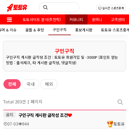
실시간 스포츠중계
고 & 조회
토토사이트 분석(추천픽)
커뮤니티
꽁머니
고객센터
구인구직
유머 & 이슈
움짤 & 후방
홍보게시판
토토유 스포츠중
구인구직
구인구직 게시판 글작성 조건 : 토토유 회원가입 및 -3000P (포인트 얻는
방법 : 출석체크, 타 게시판 글작성, 댓글작성)
전체
국내
해외
Total 203건
1 페이지
공지
구인구직 게시판 글작성 조건
07-03
944
토토유