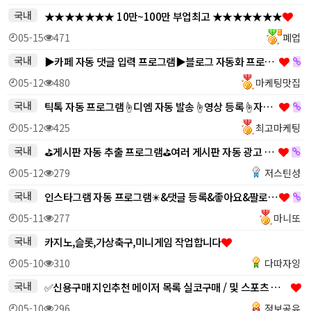
국내
★★★★★★★ 10만~100만 부업최고 ★★★★★★★
05-15
471
폐업
국내
▶️카페 자동 댓글 입력 프로그램▶️블로그 자동화 프로그램▶️스크랩+서이추+댓글+공감+공유
05-12
480
마케팅맛집
국내
틱톡 자동 프로그램☝️디엠 자동 발송☝️영상 등록☝️자동 댓글 등록.팔로우.좋아요
05-12
425
최고마케팅
국내
⛳게시판 자동 추출 프로그램⛳여러 게시판 자동 광고 글쓰기 프로그램⛳
05-12
279
저스틴성
국내
인스타그램 자동 프로그램✴️&댓글 등록&좋아요&팔로우✴️DM 발송✴️자동화 영상(사진) 업로드
05-11
277
마니또
국내
카지노,슬롯,가상축구,미니게임 작업합니다
05-10
310
다따자잉
국내
✅신용구매 지인추천 메이저 목록 실코구매 / 및 스포츠 수기 맛집 사이트 구하시는 선생님✅
05-10
296
정보공유