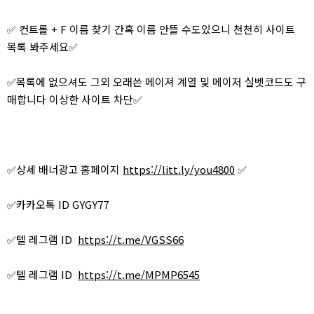
✅ 컨트롤 + F 이름 찾기 간혹 이름 안뜰 수도있으니 천천히 사이트
목록 봐주세요✅
✅목록에 없으셔도 그외 오래쓴 메이져 계열 및 메이저 실벳코드도 구
매합니다 이상한 사이트 차단✅
✅상세 배너광고 홈페이지
https://litt.ly/you4800
✅
✅카카오톡 ID GYGY77
✅텔 레그램 ID
https://t.me/VGSS66
✅텔 레그램 ID
https://t.me/MPMP6545