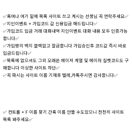
✅혹여나 여기 밑에 목록 사이트 쓰고 계시는 선생님 꼭 연락주세요✅
✅지인이벤트 + 가입코드 값 신용입금 해드립니다✅
✅가입코드 입금 거래 대화내역 지인이벤트 대화 내용 모두 인증가능
합니다✅
✅가입명의 백지 블랙없고 깔금합니다 가입승인후 코드값 즉시 바로
입금드립니다✅
✅목록에 없으셔도 그외 오래쓴 메이져 계열 및 메이저 실벳코드도 구
매합니다 이상한 사이트 차단✅
✅꼭 파시는 사이트 이름 기재후 텔레,카톡주시면 감사합니다✅
✅ 컨트롤 + F 이름 찾기 간혹 이름 안뜰 수도있으니 천천히 사이트
목록 봐주세요✅