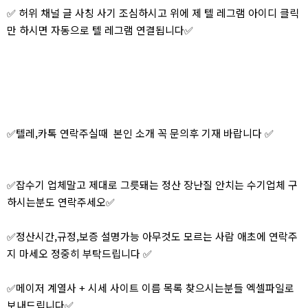
✅ 허위 채널 글 사칭 사기 조심하시고 위에 제 텔 레그램 아이디 클릭
만 하시면 자동으로 텔 레그램 연결됩니다✅
✅텔레,카톡 연락주실때 본인 소개 꼭 문의후 기재 바랍니다 ✅
✅잡수기 업체말고 제대로 그릇돼는 정산 장난질 안치는 수기업체 구
하시는분도 연락주세오✅
✅정산시간,규정,보증 설명가능 아무것도 모르는 사람 애초에 연락주
지 마세오 정중히 부탁드립니다 ✅
✅메이저 계열사 + 시세 사이트 이름 목록 찾으시는분들 엑셀파일로
보내드립니다✅