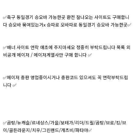
✅축구 동일경기 승오바 가능한곳 환전 잘나오는 사이트도 구매합니
다 승오바 묶여있는거x 승따로 오바따로 동일경기 승오바 가능한곳✅
✅배너 사이트 연락 애초에 주지마세오 정중히 부탁드립니다 목록 외
비공개 메이저 / 메이저계열사만 구매 합니다 ✅
✅메이저 총판 영업중이시거나 총판코드 있으셔도 꼭 연락부탁드립
니다 ✅
✅곰탕/뉴캐슬/르네상스/가을/보테가/리더/드릴/곰탕/브로/킹/브
이/골든라운지/치우/그린랜드/개츠비/파타야✅