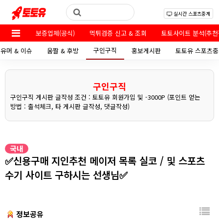
실시간 스포츠중계
보증업체(공식)
먹튀검증 신고 & 조회
토토사이트 분석(추천
구인구직
유머 & 이슈
움짤 & 후방
홍보게시판
토토유 스포츠중
구인구직
구인구직 게시판 글작성 조건 : 토토유 회원가입 및 -3000P (포인트 얻는
방법 : 출석체크, 타 게시판 글작성, 댓글작성)
국내
✅신용구매 지인추천 메이저 목록 실코 / 및 스포츠
수기 사이트 구하시는 선생님✅
정보공유