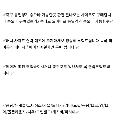
✅축구 동일경기 승오바 가능한곳 환전 잘나오는 사이트도 구매합니
다 승오바 묶여있는거x 승따로 오바따로 동일경기 승오바 가능한곳✅
✅배너 사이트 연락 애초에 주지마세오 정중히 부탁드립니다 목록 외
비공개 메이저 / 메이저계열사만 구매 합니다 ✅
✅메이저 총판 영업중이시거나 총판코드 있으셔도 꼭 연락부탁드립
니다 ✅
✅곰탕/뉴캐슬/르네상스/가을/보테가/리더/드릴/곰탕/브로/킹/브
이/골든라운지/치우/그린랜드/개츠비/파타야✅