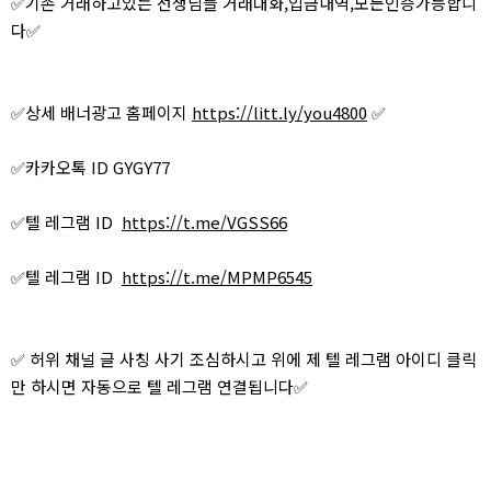
✅기존 거래하고있는 선생님들 거래대화,입금내역,모든인증가능합니
다✅
✅상세 배너광고 홈페이지
https://litt.ly/you4800
✅
✅카카오톡 ID GYGY77
✅텔 레그램 ID
https://t.me/VGSS66
✅텔 레그램 ID
https://t.me/MPMP6545
✅ 허위 채널 글 사칭 사기 조심하시고 위에 제 텔 레그램 아이디 클릭
만 하시면 자동으로 텔 레그램 연결됩니다✅