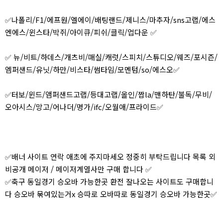
✅나폴리/F1/에프원/엘에이/배팅랜드/제니스/마추자/sns고랩/에스
엔에스/윈스타/박쥐/아이큐/피쉬/클릭/업다운 ✅
✅ 뉴/비트/하데스/개츠비/매실/캐럿/스피치/스튜디오/웨즈/포시즌/
엠퍼샌드/유닛/하만/비스타/썸타임/모멘텀/so/에스오✅
✅터보/윈드/앰퍼샌드고랩/등대고랩/올인/짭la/맨하탄/불독/무비/
오아시스/망고/어나더/명가/ifc/오월애/프라이드✅
✅배너 사이트 연락 애초에 주지마세오 정중히 부탁드립니다 목록 외
비공개 메이저 / 메이저계열사만 구매 합니다 ✅
✅축구 동일경기 승오바 가능한곳 환전 잘나오는 사이트도 구매합니
다 승오바 묶여있는거x 승따로 오바따로 동일경기 승오바 가능한곳✅