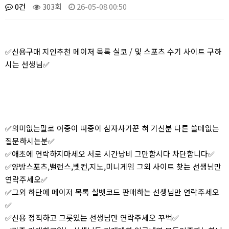
0건
303회
26-05-08 00:50
✅신용구매 지인추천 메이저 목록 실코 / 및 스포츠 수기 사이트 구하
시는 선생님✅
✅의미없는말로 어중이 떠중이 삼자사기꾼 혀 기신분 다른 쓸데없는
질문하시는분✅
✅애초에 연락하지마세오 서로 시간낭비 그만합시다 차단합니다✅
✅양방스포츠,밸런스,벳컨,지노,미니게임 그외 사이트 찾는 선생님만
연락주세오✅
✅그외 하단에 메이저 목록 실벳코드 판매하는 선생님만 연락주세오
✅
✅신용 정직하고 그릇있는 선생님만 연락주세오 꾸벅✅