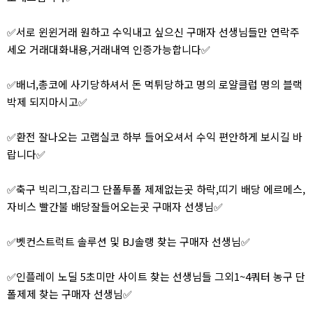
✅서로 윈윈거래 원하고 수익내고 싶으신 구매자 선생님들만 연락주
세오 거래대화내용,거래내역 인증가능합니다✅
✅배너,총코에 사기당하셔서 돈 먹튀당하고 명의 로얄클럽 명의 블랙
박제 되지마시고✅
✅환전 잘나오는 고랩실코 하부 들어오셔서 수익 편안하게 보시길 바
랍니다✅
✅축구 빅리그,잡리그 단폴투폴 제제없는곳 하락,띠기 배당 에르메스,
자비스 빨간불 배당잘들어오는곳 구매자 선생님✅
✅벳컨스트럭트 솔루션 및 BJ솔랭 찾는 구매자 선생님✅
✅인플레이 노딜 5초미만 사이트 찾는 선생님들 그외1~4쿼터 농구 단
폴제제 찾는 구매자 선생님✅