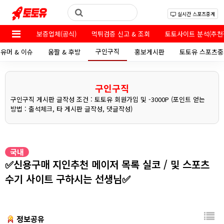
실시간 스포츠중계
보증업체(공식)
먹튀검증 신고 & 조회
토토사이트 분석(추천
구인구직
유머 & 이슈
움짤 & 후방
홍보게시판
토토유 스포츠중
구인구직
구인구직 게시판 글작성 조건 : 토토유 회원가입 및 -3000P (포인트 얻는
방법 : 출석체크, 타 게시판 글작성, 댓글작성)
국내
✅신용구매 지인추천 메이저 목록 실코 / 및 스포츠
수기 사이트 구하시는 선생님✅
정보공유