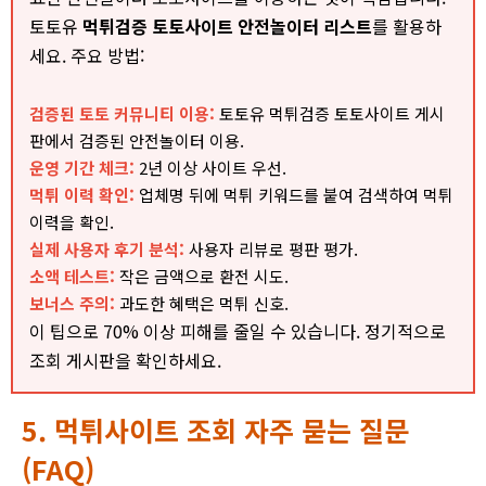
토토유
먹튀검증 토토사이트 안전놀이터 리스트
를 활용하
세요. 주요 방법:
검증된 토토 커뮤니티 이용:
토토유 먹튀검증 토토사이트 게시
판에서 검증된 안전놀이터 이용.
운영 기간 체크:
2년 이상 사이트 우선.
먹튀 이력 확인:
업체명 뒤에 먹튀 키워드를 붙여 검색하여 먹튀
이력을 확인.
실제 사용자 후기 분석:
사용자 리뷰로 평판 평가.
소액 테스트:
작은 금액으로 환전 시도.
보너스 주의:
과도한 혜택은 먹튀 신호.
이 팁으로 70% 이상 피해를 줄일 수 있습니다. 정기적으로
조회 게시판을 확인하세요.
5. 먹튀사이트 조회 자주 묻는 질문
(FAQ)