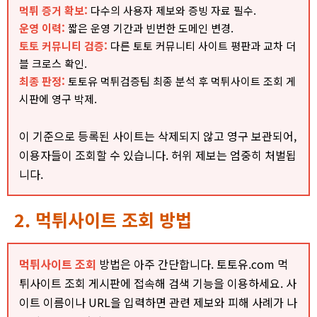
먹튀 증거 확보:
다수의 사용자 제보와 증빙 자료 필수.
운영 이력:
짧은 운영 기간과 빈번한 도메인 변경.
토토 커뮤니티 검증:
다른 토토 커뮤니티 사이트 평판과 교차 더
블 크로스 확인.
최종 판정:
토토유 먹튀검증팀 최종 분석 후 먹튀사이트 조회 게
시판에 영구 박제.
이 기준으로 등록된 사이트는 삭제되지 않고 영구 보관되어,
이용자들이 조회할 수 있습니다. 허위 제보는 엄중히 처벌됩
니다.
2. 먹튀사이트 조회 방법
먹튀사이트 조회
방법은 아주 간단합니다. 토토유.com 먹
튀사이트 조회 게시판에 접속해 검색 기능을 이용하세요. 사
이트 이름이나 URL을 입력하면 관련 제보와 피해 사례가 나