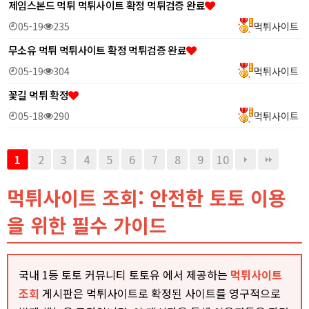
제임스본드 먹튀 먹튀사이트 확정 먹튀검증 완료
05-19
235
먹튀사이트
무소유 먹튀 먹튀사이트 확정 먹튀검증 완료
05-19
304
먹튀사이트
꽃길 먹튀 확정
05-18
290
먹튀사이트
2
3
4
5
6
7
8
9
10
1
먹튀사이트 조회: 안전한 토토 이용
을 위한 필수 가이드
국내 1등 토토 커뮤니티 토토유 에서 제공하는
먹튀사이트
조회
게시판은 먹튀사이트로 확정된 사이트를 영구적으로