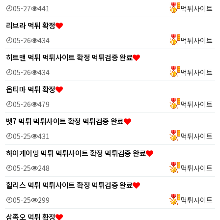
05-27
441
먹튀사이트
리브라 먹튀 확정
05-26
434
먹튀사이트
히트맨 먹튀 먹튀사이트 확정 먹튀검증 완료
05-26
434
먹튀사이트
옵티마 먹튀 확정
05-26
479
먹튀사이트
벳7 먹튀 먹튀사이트 확정 먹튀검증 완료
05-25
431
먹튀사이트
하이게이밍 먹튀 먹튀사이트 확정 먹튀검증 완료
05-25
248
먹튀사이트
힐리스 먹튀 먹튀사이트 확정 먹튀검증 완료
05-25
299
먹튀사이트
삼족오 먹튀 확정