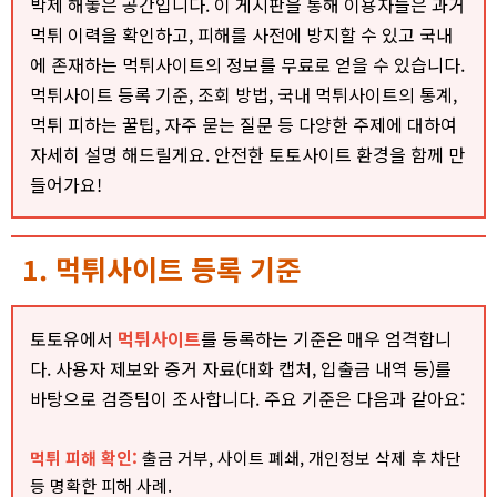
박제 해놓은 공간입니다. 이 게시판을 통해 이용자들은 과거
먹튀 이력을 확인하고, 피해를 사전에 방지할 수 있고 국내
에 존재하는 먹튀사이트의 정보를 무료로 얻을 수 있습니다.
먹튀사이트 등록 기준, 조회 방법, 국내 먹튀사이트의 통계,
먹튀 피하는 꿀팁, 자주 묻는 질문 등 다양한 주제에 대하여
자세히 설명 해드릴게요. 안전한 토토사이트 환경을 함께 만
들어가요!
1. 먹튀사이트 등록 기준
토토유에서
먹튀사이트
를 등록하는 기준은 매우 엄격합니
다. 사용자 제보와 증거 자료(대화 캡처, 입출금 내역 등)를
바탕으로 검증팀이 조사합니다. 주요 기준은 다음과 같아요:
먹튀 피해 확인:
출금 거부, 사이트 폐쇄, 개인정보 삭제 후 차단
등 명확한 피해 사례.