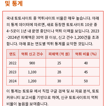
및 통계
국내 토토사이트 중 먹튀사이트 비율은 매우 높습니다. 아래
의 통계 데이터에 따르면, 새로 등장한 토토사이트 10곳 중
4~5곳이 1년 내 운영 중단이나 먹튀 이력을 보입니다. 2023
-2024년 피해액은 30억 원 이상, 신고 건수 1,200건을 초과
합니다. 아래 표는 연도별 먹튀 통계를 요약한 것입니다.
연도
먹튀 신고 건수
피해액 (억 원)
먹튀 비율 (%)
2022
900
25
40
2023
1,100
28
45
2024
1,200
30
50
이 통계는 토토유 에서 직접 구글 검색 및 AI 자료 분석, 토토
커뮤니티 보고서를 기반으로 하며, 신규 토토사이트의 먹튀
비율이 높음을 보여줍니다.