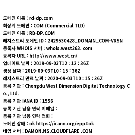
​도메인 이름 : rd-dp.com
최상위 도메인 : COM (Commercial TLD)
도메인 이름 : RD-DP.COM
레지스트리 도메인 ID : 2429530428_DOMAIN_COM-VRSN
등록자 WHOIS 서버 : whois.west263. com
등록자 URL :
http://www.west.cn/
업데이트 날짜 : 2019-09-03T12 : 12 : 36Z
생성 날짜 : 2019-09-03T10 : 15 : 36Z
레지스트리 만료 날짜 : 2020-09-03T10 : 15 : 36Z
등록 기관 : Chengdu West Dimension Digital Technology C
o., Ltd.
등록 기관 IANA ID : 1556
등록 기관 남용 연락 이메일 :
등록 기관 남용 연락 전화 :
도메인 상태 : ok
https://icann.org/epp#ok
네임 서버 : DAMON.NS.CLOUDFLARE .COM