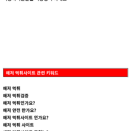
해저 먹튀사이트 관련 키워드
해저 먹튀
해저 먹튀검증
해저 먹튀인가요?
해저 안전 한가요?
해저 먹튀사이트 인가요?
해저 먹튀 사이트