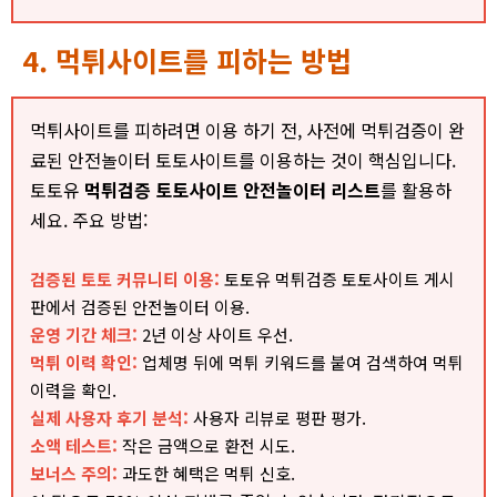
4. 먹튀사이트를 피하는 방법
먹튀사이트를 피하려면 이용 하기 전, 사전에 먹튀검증이 완
료된 안전놀이터 토토사이트를 이용하는 것이 핵심입니다.
토토유
먹튀검증 토토사이트 안전놀이터 리스트
를 활용하
세요. 주요 방법:
검증된 토토 커뮤니티 이용:
토토유 먹튀검증 토토사이트 게시
판에서 검증된 안전놀이터 이용.
운영 기간 체크:
2년 이상 사이트 우선.
먹튀 이력 확인:
업체명 뒤에 먹튀 키워드를 붙여 검색하여 먹튀
이력을 확인.
실제 사용자 후기 분석:
사용자 리뷰로 평판 평가.
소액 테스트:
작은 금액으로 환전 시도.
보너스 주의:
과도한 혜택은 먹튀 신호.