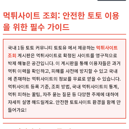
먹튀사이트 조회: 안전한 토토 이용
을 위한 필수 가이드
국내 1등 토토 커뮤니티 토토유 에서 제공하는
먹튀사이트
조회
게시판은 먹튀사이트로 확정된 사이트를 영구적으로
박제 해놓은 공간입니다. 이 게시판을 통해 이용자들은 과거
먹튀 이력을 확인하고, 피해를 사전에 방지할 수 있고 국내
에 존재하는 먹튀사이트의 정보를 무료로 얻을 수 있습니다.
먹튀사이트 등록 기준, 조회 방법, 국내 먹튀사이트의 통계,
먹튀 피하는 꿀팁, 자주 묻는 질문 등 다양한 주제에 대하여
자세히 설명 해드릴게요. 안전한 토토사이트 환경을 함께 만
들어가요!