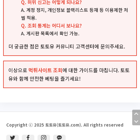
Q. 허위 신고는 어떻게 되나요?
A. 계정 정지, 개인정보 블랙리스트 등재 등 이용제한 처
벌 적용.
Q. 조회 통계는 어디서 보나요?
A. 게시판 목록에서 확인 가능.
더 궁금한 점은 토토유 커뮤니티 고객센터에 문의주세요.
이상으로
먹튀사이트 조회
에 대한 가이드를 마칩니다. 토토
유와 함께 안전한 베팅을 즐기세요!
Copyright ⓒ 2025 토토유(토토유.com). All rights reserved