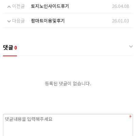
이전글
토지노인사이드후기
26.04.08
다음글
팝마트이용및후기
26.01.03
댓글
0
등록된 댓글이 없습니다.