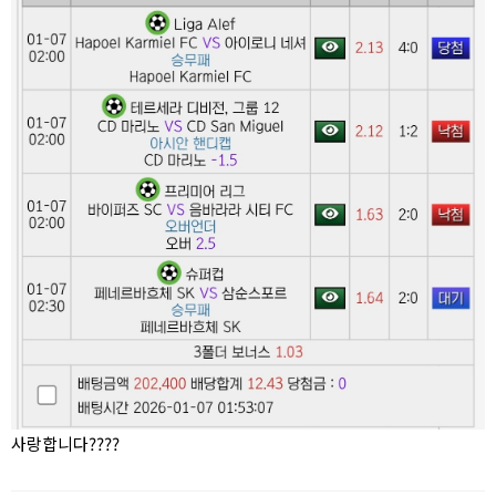
사랑합니다????