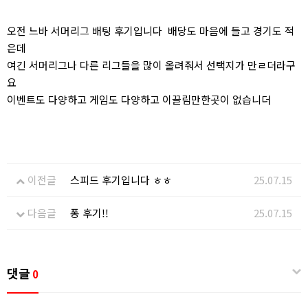
오전 느바 서머리그 배팅 후기입니다 배당도 마음에 들고 경기도 적
은데
여긴 서머리그나 다른 리그들을 많이 올려줘서 선택지가 만ㄹ더라구
요
이벤트도 다양하고 게임도 다양하고 이끌림만한곳이 없습니더
이전글
스피드 후기입니다 ㅎㅎ
25.07.15
다음글
퐁 후기!!
25.07.15
댓글
0