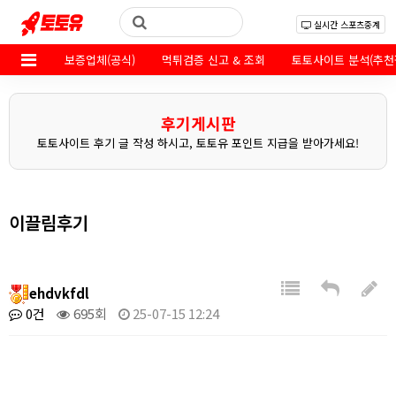
실시간 스포츠중계
보증업체(공식)
먹튀검증 신고 & 조회
토토사이트 분석(추천
후기게시판
토토사이트 후기 글 작성 하시고, 토토유 포인트 지급을 받아가세요!
이끌림후기
ehdvkfdl
0건
695회
25-07-15 12:24