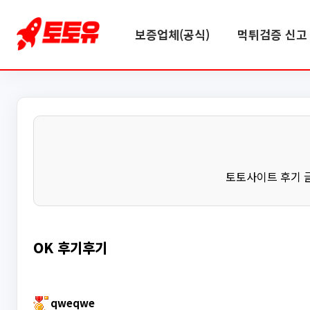
보증업체(공식)
먹튀검증 신고 
토토사이트 후기 글
OK 후기후기
qweqwe