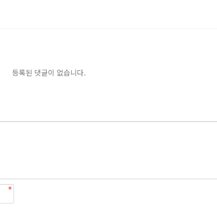
등록된 댓글이 없습니다.