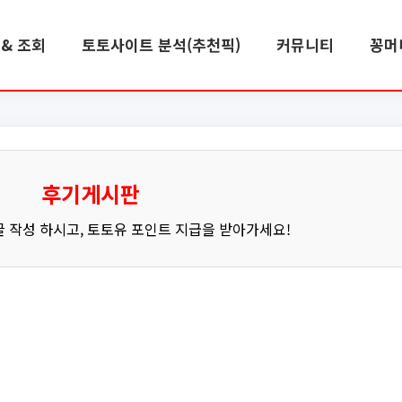
& 조회
토토사이트 분석(추천픽)
커뮤니티
꽁머
후기게시판
 작성 하시고, 토토유 포인트 지급을 받아가세요!