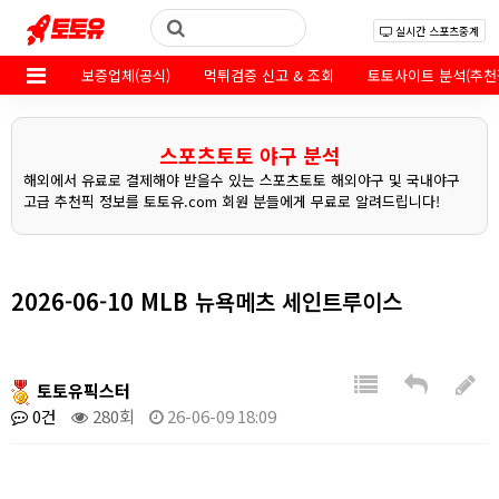
실시간 스포츠중계
보증업체(공식)
먹튀검증 신고 & 조회
토토사이트 분석(추천
스포츠토토 야구 분석
해외에서 유료로 결제해야 받을수 있는 스포츠토토 해외야구 및 국내야구
고급 추천픽 정보를 토토유.com 회원 분들에게 무료로 알려드립니다!
2026-06-10 MLB 뉴욕메츠 세인트루이스
토토유픽스터
0건
280회
26-06-09 18:09