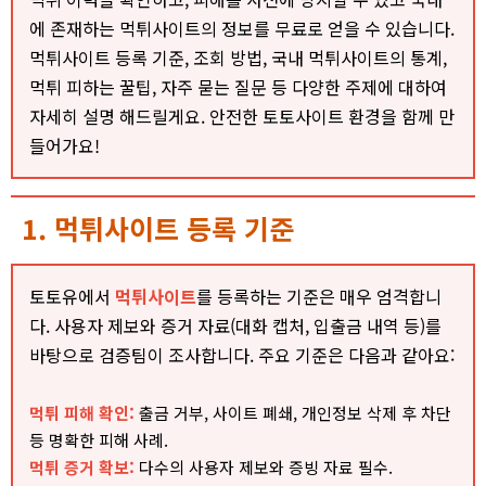
에 존재하는 먹튀사이트의 정보를 무료로 얻을 수 있습니다.
먹튀사이트 등록 기준, 조회 방법, 국내 먹튀사이트의 통계,
먹튀 피하는 꿀팁, 자주 묻는 질문 등 다양한 주제에 대하여
자세히 설명 해드릴게요. 안전한 토토사이트 환경을 함께 만
들어가요!
1. 먹튀사이트 등록 기준
토토유에서
먹튀사이트
를 등록하는 기준은 매우 엄격합니
다. 사용자 제보와 증거 자료(대화 캡처, 입출금 내역 등)를
바탕으로 검증팀이 조사합니다. 주요 기준은 다음과 같아요:
먹튀 피해 확인:
출금 거부, 사이트 폐쇄, 개인정보 삭제 후 차단
등 명확한 피해 사례.
먹튀 증거 확보:
다수의 사용자 제보와 증빙 자료 필수.