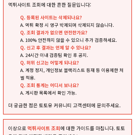
먹튀사이트 조회에 대한 흔한 질문입니다:
Q. 등록된 사이트는 삭제되나요?
A. 먹튀 확정 시 영구 박제되며 삭제되지 않습니다.
Q. 조회 결과가 없으면 안전한가요?
A. 100% 안전하지 않을 수 있으니 추가 검증하세요.
Q. 신고 후 결과는 언제 알 수 있나요?
A. 24시간 이내 검증팀 확인 후 공지.
Q. 허위 신고는 어떻게 되나요?
A. 계정 정지, 개인정보 블랙리스트 등재 등 이용제한 처
벌 적용.
Q. 조회 통계는 어디서 보나요?
A. 게시판 목록에서 확인 가능.
더 궁금한 점은 토토유 커뮤니티 고객센터에 문의주세요.
이상으로
먹튀사이트 조회
에 대한 가이드를 마칩니다. 토토