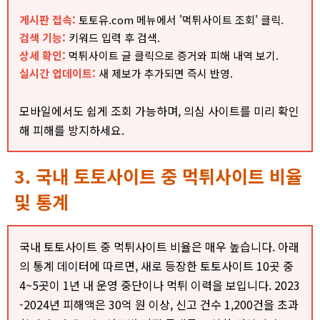
게시판 접속:
토토유.com 메뉴에서 '먹튀사이트 조회' 클릭.
검색 기능:
키워드 입력 후 검색.
상세 확인:
먹튀사이트 글 클릭으로 증거와 피해 내역 보기.
실시간 업데이트:
새 제보가 추가되면 즉시 반영.
모바일에서도 쉽게 조회 가능하며, 의심 사이트를 미리 확인
해 피해를 방지하세요.
3. 국내 토토사이트 중 먹튀사이트 비율
및 통계
국내 토토사이트 중 먹튀사이트 비율은 매우 높습니다. 아래
의 통계 데이터에 따르면, 새로 등장한 토토사이트 10곳 중
4~5곳이 1년 내 운영 중단이나 먹튀 이력을 보입니다. 2023
-2024년 피해액은 30억 원 이상, 신고 건수 1,200건을 초과