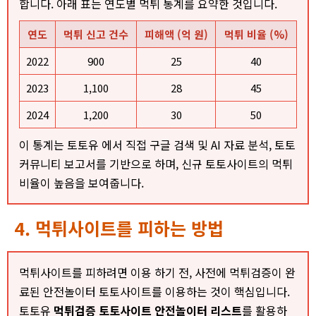
합니다. 아래 표는 연도별 먹튀 통계를 요약한 것입니다.
연도
먹튀 신고 건수
피해액 (억 원)
먹튀 비율 (%)
2022
900
25
40
2023
1,100
28
45
2024
1,200
30
50
이 통계는 토토유 에서 직접 구글 검색 및 AI 자료 분석, 토토
커뮤니티 보고서를 기반으로 하며, 신규 토토사이트의 먹튀
비율이 높음을 보여줍니다.
4. 먹튀사이트를 피하는 방법
먹튀사이트를 피하려면 이용 하기 전, 사전에 먹튀검증이 완
료된 안전놀이터 토토사이트를 이용하는 것이 핵심입니다.
토토유
먹튀검증 토토사이트 안전놀이터 리스트
를 활용하