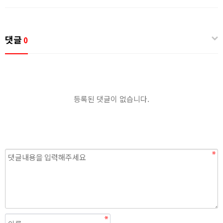
댓글
0
등록된 댓글이 없습니다.