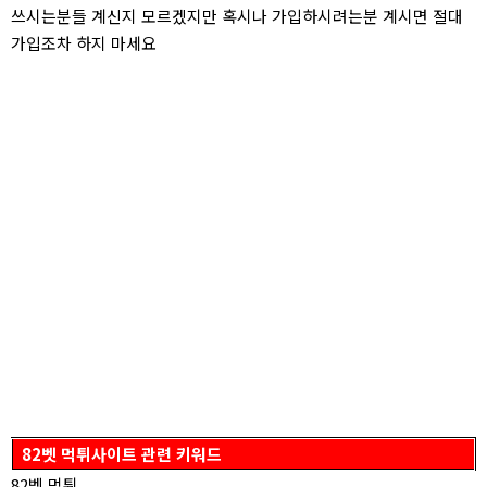
쓰시는분들 계신지 모르겠지만 혹시나 가입하시려는분 계시면 절대
가입조차 하지 마세요
82벳 먹튀사이트 관련 키워드
82벳 먹튀