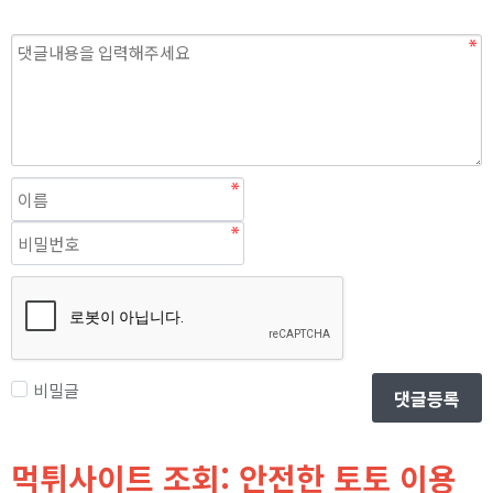
비밀글
댓글등록
먹튀사이트 조회: 안전한 토토 이용