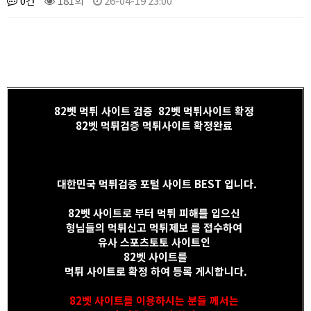
0건
181회
26-04-19 23:00
82벳
먹튀
사이트 검증
82벳
먹튀사이트 확정
82벳 먹튀검증 먹튀사이트 확정완료 ​
대한민국 먹튀검증 포털 사이트 BEST 입니다.
82벳 사이트로 부터 먹튀 피해를 입으신
형님들의
먹튀신고
먹튀제보 를 접수하여
유사
스포츠토토
사이트인
82벳 사이트를
먹튀 사이트로
확정 하여 등록 게시합니다.
82벳 사이트를 이용하시는 분들 께서는