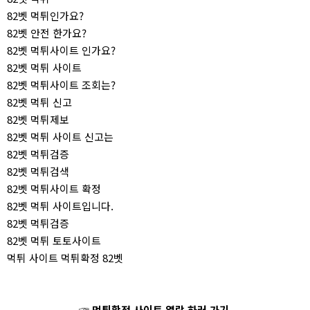
82벳 먹튀인가요?
82벳 안전 한가요?
82벳 먹튀사이트 인가요?
82벳 먹튀 사이트
82벳 먹튀사이트 조회는?
82벳 먹튀 신고
82벳 먹튀제보
82벳 먹튀 사이트 신고는
82벳 먹튀검증
82벳 먹튀검색
82벳 먹튀사이트 확정
82벳 먹튀 사이트입니다.
82벳 먹튀검증
82벳 먹튀 토토사이트
먹튀 사이트 먹튀확정 82벳
☞ 먹튀확정 사이트 열람 하러 가기