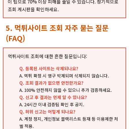
이 팁으로 70% 이상 피해를 줄일 수 있습니다. 정기적으로
조회 게시판을 확인하세요.
5. 먹튀사이트 조회 자주 묻는 질문
(FAQ)
먹튀사이트 조회에 대한 흔한 질문입니다:
Q. 등록된 사이트는 삭제되나요?
A. 먹튀 확정 시 영구 박제되며 삭제되지 않습니다.
Q. 조회 결과가 없으면 안전한가요?
A. 100% 안전하지 않을 수 있으니 추가 검증하세요.
Q. 신고 후 결과는 언제 알 수 있나요?
A. 24시간 이내 검증팀 확인 후 공지.
Q. 허위 신고는 어떻게 되나요?
A. 계정 정지, 개인정보 블랙리스트 등재 등 이용제한 처
벌 적용.