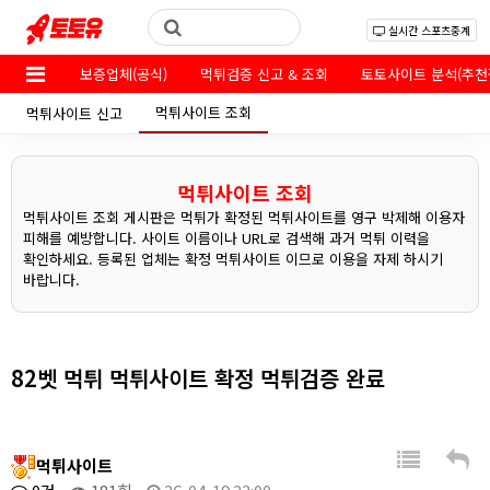
실시간 스포츠중계
보증업체(공식)
먹튀검증 신고 & 조회
토토사이트 분석(추천
먹튀사이트 조회
먹튀사이트 신고
먹튀사이트 조회
먹튀사이트 조회 게시판은 먹튀가 확정된 먹튀사이트를 영구 박제해 이용자
피해를 예방합니다. 사이트 이름이나 URL로 검색해 과거 먹튀 이력을
확인하세요. 등록된 업체는 확정 먹튀사이트 이므로 이용을 자제 하시기
바랍니다.
82벳 먹튀 먹튀사이트 확정 먹튀검증 완료
먹튀사이트