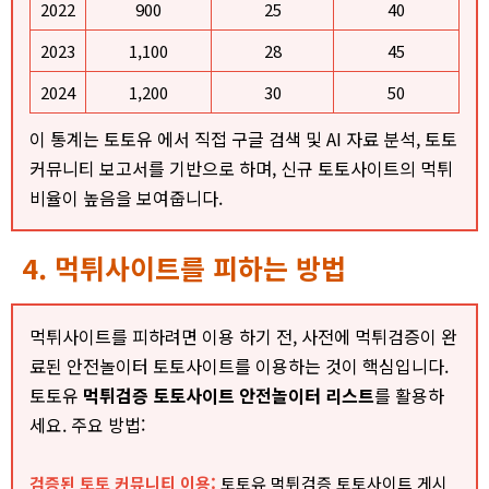
2022
900
25
40
2023
1,100
28
45
2024
1,200
30
50
이 통계는 토토유 에서 직접 구글 검색 및 AI 자료 분석, 토토
커뮤니티 보고서를 기반으로 하며, 신규 토토사이트의 먹튀
비율이 높음을 보여줍니다.
4. 먹튀사이트를 피하는 방법
먹튀사이트를 피하려면 이용 하기 전, 사전에 먹튀검증이 완
료된 안전놀이터 토토사이트를 이용하는 것이 핵심입니다.
토토유
먹튀검증 토토사이트 안전놀이터 리스트
를 활용하
세요. 주요 방법:
검증된 토토 커뮤니티 이용:
토토유 먹튀검증 토토사이트 게시