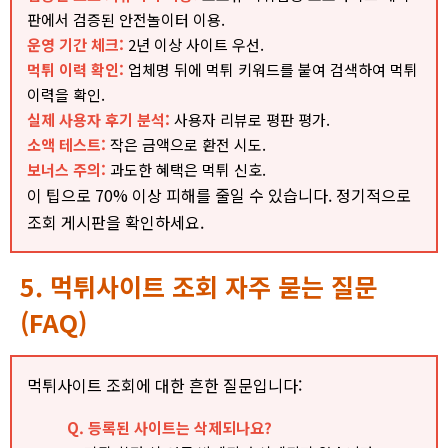
판에서 검증된 안전놀이터 이용.
운영 기간 체크:
2년 이상 사이트 우선.
먹튀 이력 확인:
업체명 뒤에 먹튀 키워드를 붙여 검색하여 먹튀
이력을 확인.
실제 사용자 후기 분석:
사용자 리뷰로 평판 평가.
소액 테스트:
작은 금액으로 환전 시도.
보너스 주의:
과도한 혜택은 먹튀 신호.
이 팁으로 70% 이상 피해를 줄일 수 있습니다. 정기적으로
조회 게시판을 확인하세요.
5. 먹튀사이트 조회 자주 묻는 질문
(FAQ)
먹튀사이트 조회에 대한 흔한 질문입니다:
Q. 등록된 사이트는 삭제되나요?