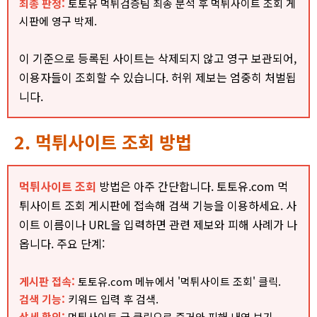
최종 판정:
토토유 먹튀검증팀 최종 분석 후 먹튀사이트 조회 게
시판에 영구 박제.
이 기준으로 등록된 사이트는 삭제되지 않고 영구 보관되어,
이용자들이 조회할 수 있습니다. 허위 제보는 엄중히 처벌됩
니다.
2. 먹튀사이트 조회 방법
먹튀사이트 조회
방법은 아주 간단합니다. 토토유.com 먹
튀사이트 조회 게시판에 접속해 검색 기능을 이용하세요. 사
이트 이름이나 URL을 입력하면 관련 제보와 피해 사례가 나
옵니다. 주요 단계:
게시판 접속:
토토유.com 메뉴에서 '먹튀사이트 조회' 클릭.
검색 기능:
키워드 입력 후 검색.
상세 확인:
먹튀사이트 글 클릭으로 증거와 피해 내역 보기.