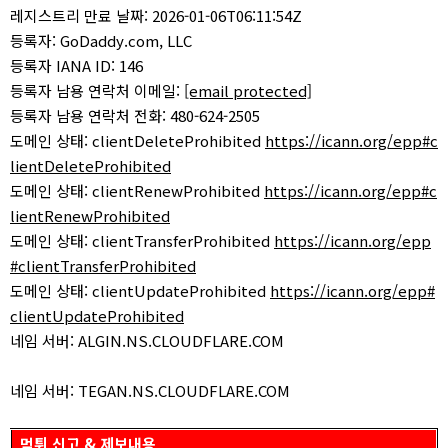
레지스트리 만료 날짜: 2026-01-06T06:11:54Z
등록자: GoDaddy.com, LLC
등록자 IANA ID: 146
등록자 남용 연락처 이메일:
[email protected]
등록자 남용 연락처 전화: 480-624-2505
도메인 상태: clientDeleteProhibited
https://icann.org/epp#c
lientDeleteProhibited
도메인 상태: clientRenewProhibited
https://icann.org/epp#c
lientRenewProhibited
도메인 상태: clientTransferProhibited
https://icann.org/epp
#clientTransferProhibited
도메인 상태: clientUpdateProhibited
https://icann.org/epp#
clientUpdateProhibited
네임 서버: ALGIN.NS.CLOUDFLARE.COM
네임 서버: TEGAN.NS.CLOUDFLARE.COM
먹튀 신고 & 제보내용