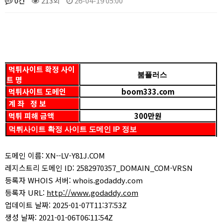
0건
213회
26-04-19 05:00
먹튀사이트 확정 사이
붐플러스
트 명
먹튀사이트 도메인
​boom333.com
계 좌 정 보
먹튀 피해 금액
​300만원
먹튀사이트 확정 사이트 도메인 IP 정보
도메인 이름: XN--LV-Y81J.COM
레지스트리 도메인 ID: 2582970357_DOMAIN_COM-VRSN
등록자 WHOIS 서버: whois.godaddy.com
등록자 URL:
http://www.godaddy.com
업데이트 날짜: 2025-01-07T11:37:53Z
생성 날짜: 2021-01-06T06:11:54Z