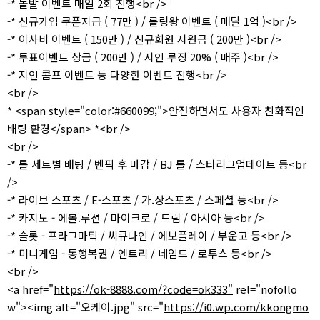
-* 돌발 이벤트 매일 2회 진행<br />
-* 신규가입 쿠폰지급 ( 77만 ) / 롤링왕 이벤트 ( 매달 1억 )<br />
-* 이사비 이벤트 ( 150만 ) / 신규회원 지원금 ( 200만 )<br />
-* 투표이벤트 상금 ( 200만 ) / 지인 루징 20% ( 매주 )<br />
-* 지인 콤프 이벤트 등 다양한 이벤트 진행<br />
<br />
* <span style="color:#660099;">안전하면서도 사용자 친화적인
배팅 환경</span> *<br />
<br />
-* 롤 세트별 배팅 / 벤픽 후 마감 / BJ 롤 / 스타리그업데이트 등<br
/>
-* 라이브 스포츠 / E-스포츠 / 가.상스포츠 / 스페셜 등<br />
-* 카지노 - 에볼.루션 / 마이크로 / 드림 / 아시아 등<br />
-* 슬롯 - 프라그마틱 / 씨큐나인 / 에보플레이 / 부운고 등<br />
-* 미니게임 - 동행복권 / 엔트리 / 네임드 / 로투스 등<br />
<br />
<a href="
https://ok-8888.com/?code=ok333"
rel="nofollo
w"><img alt="오케이.jpg" src="
https://i0.wp.com/kkongmo