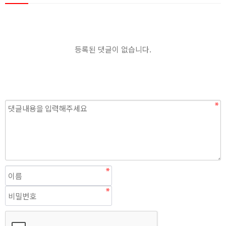
등록된 댓글이 없습니다.