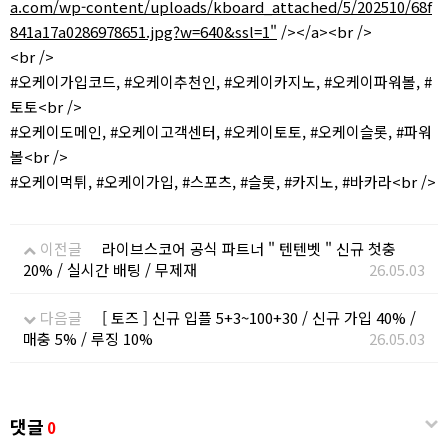
a.com/wp-content/uploads/kboard_attached/5/202510/68f
841a17a0286978651.jpg?w=640&ssl=1"
/></a><br />
<br />
#오케이가입코드, #오케이추천인, #오케이카지노, #오케이파워볼, #
토토<br />
#오케이도메인, #오케이고객센터, #오케이토토, #오케이슬롯, #파워
볼<br />
#오케이먹튀, #오케이가입, #스포츠, #슬롯, #카지노, #바카라<br />
이전글
라이브스코어 공식 파트너 " 텐텐벳 " 신규 첫충
20% / 실시간 배팅 / 무제재
26.05.03
다음글
[ 토즈 ] 신규 입플 5+3~100+30 / 신규 가입 40% /
매충 5% / 루징 10%
26.05.03
댓글
0