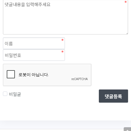
비밀글
댓글등록