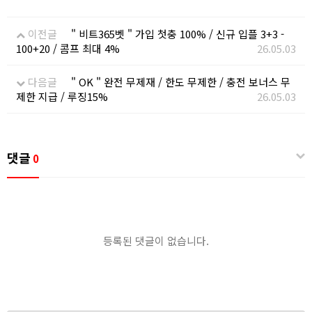
이전글
" 비트365벳 " 가입 첫충 100% / 신규 입플 3+3 -
100+20 / 콤프 최대 4%
26.05.03
다음글
" OK " 완전 무제재 / 한도 무제한 / 충전 보너스 무
제한 지급 / 루징15%
26.05.03
댓글
0
등록된 댓글이 없습니다.