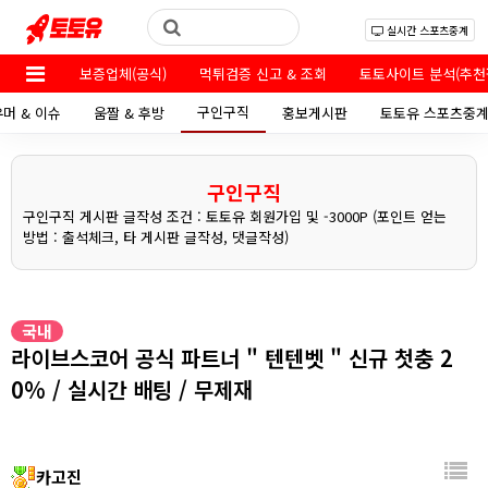
실시간 스포츠중계
보증업체(공식)
먹튀검증 신고 & 조회
토토사이트 분석(추천
구인구직
유머 & 이슈
움짤 & 후방
홍보게시판
토토유 스포츠중
구인구직
구인구직 게시판 글작성 조건 : 토토유 회원가입 및 -3000P (포인트 얻는
방법 : 출석체크, 타 게시판 글작성, 댓글작성)
국내
라이브스코어 공식 파트너 " 텐텐벳 " 신규 첫충 2
0% / 실시간 배팅 / 무제재
카고진