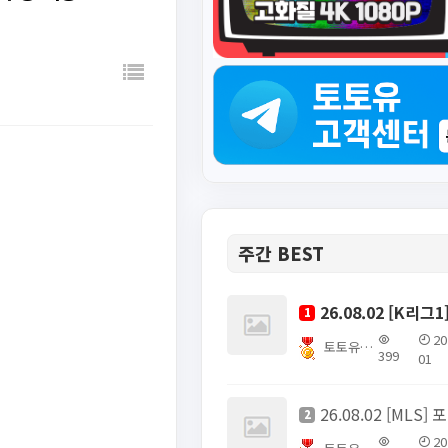
주간 BEST
1
20
토토유픽스터
399
01
26
2
20