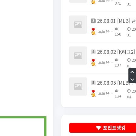
토토유픽스터
371
31
3
20
토토유픽스터
150
31
4
20
토토유픽스터
137
01
5
20
토토유픽스터
124
04
포인트랭킹