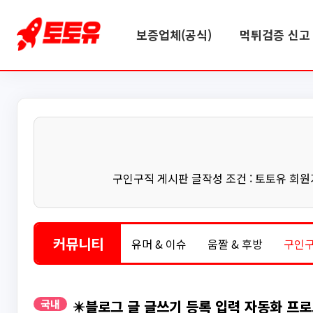
보증업체(공식)
먹튀검증 신고 
구인구직 게시판 글작성 조건 : 토토유 회원가입
커뮤니티
유머 & 이슈
움짤 & 후방
구인
국내
✴️블로그 글 글쓰기 등록 입력 자동화 프