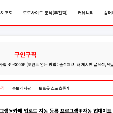
& 조회
토토사이트 분석(추천픽)
커뮤니티
꽁머
구인구직
 및 -3000P (포인트 얻는 방법 : 출석체크, 타 게시판 글작성, 댓
구직
홍보게시판
토토유 스포츠중계
로그램✴️카페 업로드 자동 등록 프로그램✴️자동 업데이트