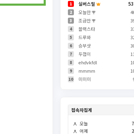
실버스틸
53
1
오늘만
4
2
조금만
3
3
블랙스타
3
4
드루와
3
5
승부샷
3
6
두껍이
1
7
ehdvkfdl
1
8
mmmm
1
9
미미미
10
접속자집계
오늘
어제