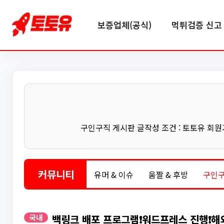
보증업체(공식)
먹튀검증 신고 
구인구직 게시판 글작성 조건 : 토토유 회원가입
커뮤니티
유머 & 이슈
움짤 & 후방
구인
국내
백링크 배포 프로그램❗워드프레스 진행❗해