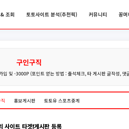
& 조회
토토사이트 분석(추천픽)
커뮤니티
꽁머
구인구직
 및 -3000P (포인트 얻는 방법 : 출석체크, 타 게시판 글작성, 댓
구직
홍보게시판
토토유 스포츠중계
외 사이트 타겟❗게시판 등록