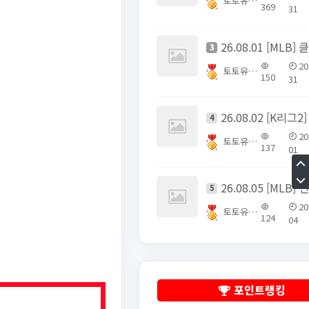
토토유픽스터
369
31
3
20
토토유픽스터
150
31
4
20
토토유픽스터
137
01
5
20
토토유픽스터
124
04
포인트랭킹