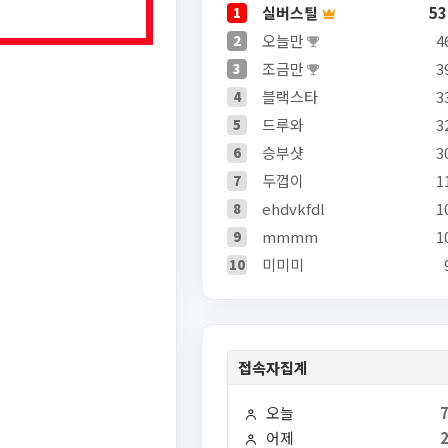
실버스틸
53
1
오늘만
4
2
조금만
3
3
블랙스타
3
4
드루와
3
5
승부샷
3
6
두껍이
1
7
ehdvkfdl
1
8
mmmm
1
9
미미미
10
접속자집계
오늘
어제