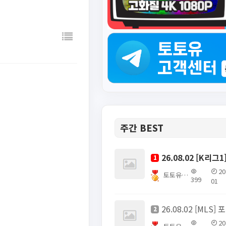
주간 BEST
1
20
토토유픽스터
399
01
26
2
20