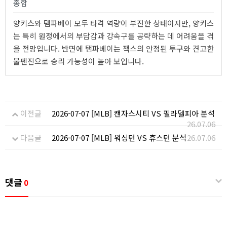
종합
양키스와 탬파베이 모두 타격 역량이 부진한 상태이지만, 양키스
는 특히 원정에서의 부담감과 강속구를 공략하는 데 어려움을 겪
을 전망입니다. 반면에 탬파베이는 잭스의 안정된 투구와 견고한
불펜진으로 승리 가능성이 높아 보입니다.
이전글
2026-07-07 [MLB] 캔자스시티 VS 필라델피아 분석
26.07.06
다음글
2026-07-07 [MLB] 워싱턴 VS 휴스턴 분석
26.07.06
댓글
0