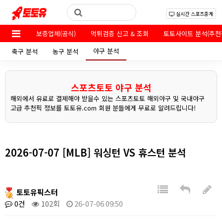
실시간 스포츠중계
보증업체(공식)
먹튀검증 신고 & 조회
토토사이트 분석(추천
야구 분석
축구 분석
농구 분석
스포츠토토 야구 분석
해외에서 유료로 결제해야 받을수 있는 스포츠토토 해외야구 및 국내야구
고급 추천픽 정보를 토토유.com 회원 분들에게 무료로 알려드립니다!
2026-07-07 [MLB] 워싱턴 VS 휴스턴 분석
토토유픽스터
0건
102회
26-07-06 09:50