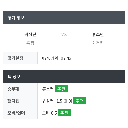
경기 정보
워싱턴
VS
휴스턴
홈팀
원정팀
경기일정
07/07(화) 07:45
픽 정보
승무패
휴스턴
추천
핸디캡
워싱턴 -1.5 (0-0)
추천
오버/언더
오버 8.5
추천