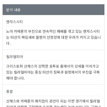
분석 내용
캔자스시티
노아 카메론의 부진으로 연속적인 패배를 겪고 있는 캔자스시티
는 타선의 짜임새와 불펜의 안정성에 대한 우려가 커지고 있습니
다.
필라델피아
크리스토퍼 산체스의 강력한 호투로 홈에서의 강세를 이어가고
있는 필라델피아는 중심 타선의 침묵과 원정에서의 부진을 극복
해야 합니다.
종합
산체스와 카메론의 매치업이 관건이 되는 이번 경기에서 필라델
피아가 약점을 공략하여 승리할 가능성이 높아 보입니다. 그러나