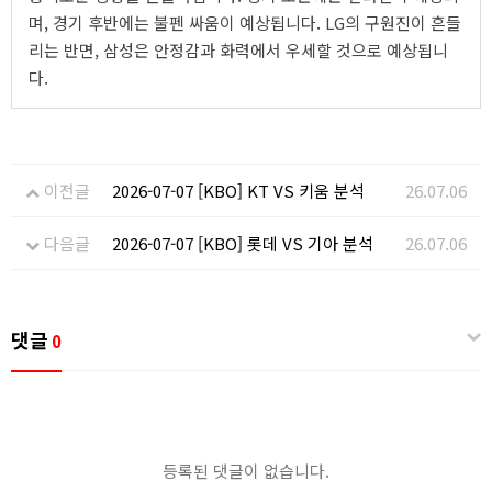
며, 경기 후반에는 불펜 싸움이 예상됩니다. LG의 구원진이 흔들
리는 반면, 삼성은 안정감과 화력에서 우세할 것으로 예상됩니
다.
이전글
2026-07-07 [KBO] KT VS 키움 분석
26.07.06
다음글
2026-07-07 [KBO] 롯데 VS 기아 분석
26.07.06
댓글
0
등록된 댓글이 없습니다.