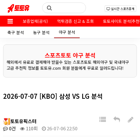
실시간 스포츠중계
보증업체(공식)
먹튀검증 신고 & 조회
토토사이트 분석(추천
야구 분석
축구 분석
농구 분석
스포츠토토 야구 분석
해외에서 유료로 결제해야 받을수 있는 스포츠토토 해외야구 및 국내야구
고급 추천픽 정보를 토토유.com 회원 분들에게 무료로 알려드립니다!
2026-07-07 [KBO] 삼성 VS LG 분석
토토유픽스터
0건
110회
26-07-06 22:50