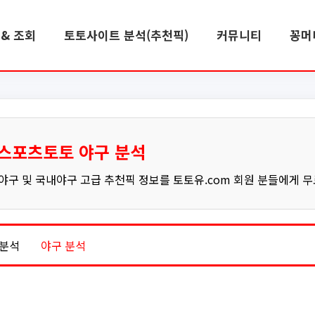
& 조회
토토사이트 분석(추천픽)
커뮤니티
꽁머
스포츠토토 야구 분석
구 및 국내야구 고급 추천픽 정보를 토토유.com 회원 분들에게 
 분석
야구 분석