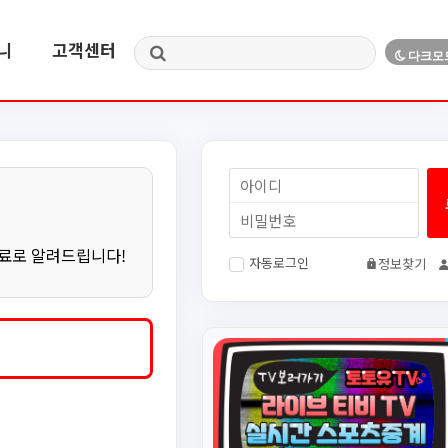
니
고객센터
무료로 알려드립니다!
자동로그인
정보찾기