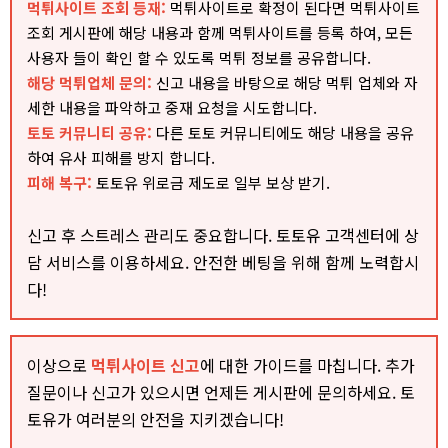
먹튀사이트 조회 등재:
먹튀사이트로 확정이 된다면 먹튀사이트
조회 게시판에 해당 내용과 함께 먹튀사이트를 등록 하여, 모든
사용자 들이 확인 할 수 있도록 먹튀 정보를 공유합니다.
해당 먹튀업체 문의:
신고 내용을 바탕으로 해당 먹튀 업체와 자
세한 내용을 파악하고 중재 요청을 시도합니다.
토토 커뮤니티 공유:
다른 토토 커뮤니티에도 해당 내용을 공유
하여 유사 피해를 방지 합니다.
피해 복구:
토토유 위로금 제도로 일부 보상 받기.
신고 후 스트레스 관리도 중요합니다. 토토유 고객센터에 상
담 서비스를 이용하세요. 안전한 베팅을 위해 함께 노력합시
다!
이상으로
먹튀사이트 신고
에 대한 가이드를 마칩니다. 추가
질문이나 신고가 있으시면 언제든 게시판에 문의하세요. 토
토유가 여러분의 안전을 지키겠습니다!