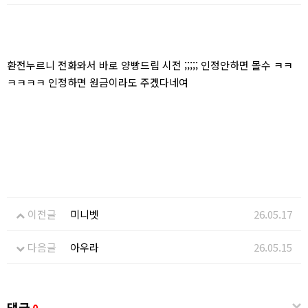
환전누르니 전화와서 바로 양빵드립 시전 ;;;;; 인정안하면 몰수 ㅋㅋ
ㅋㅋㅋㅋ 인정하면 원금이라도 주겠다네여
이전글
미니벳
26.05.17
다음글
아우라
26.05.15
댓글