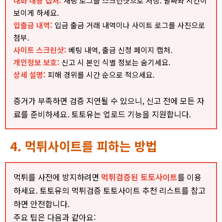
대화 내용 캡처:
채팅 로그를 스크린샷으로 저장. 날짜와 시간이
보이게 하세요.
입출금 내역:
입금 출금 거래 내역이나 사이트 로그를 사진으로
첨부.
사이트 스크린샷:
베팅 내역, 출금 신청 페이지 캡처.
개인정보 보호:
신고 시 본인 식별 정보는 숨기세요.
상세 설명:
피해 경위를 시간 순으로 적으세요.
증거가 부족하면 검증 지연될 수 있으니, 신고 전에 모든 자
료를 준비하세요. 토토유는 업로드 기능을 지원합니다.
4. 먹튀사이트를 피하는 방법
먹튀를 사전에 방지하려면
먹튀검증된 토토사이트
를 이용
하세요. 토토유의 먹튀검증 토토사이트 추천 리스트를 참고
하면 안전합니다.
주요 팁은 다음과 같아요: