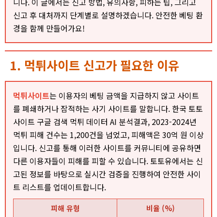
니다. 이 글에서는 신고 방법, 유의사항, 피하는 팁, 그리고
신고 후 대처까지 단계별로 설명하겠습니다. 안전한 베팅 환
경을 함께 만들어가요!
1. 먹튀사이트 신고가 필요한 이유
먹튀사이트
는 이용자의 베팅 금액을 지급하지 않고 사이트
를 폐쇄하거나 잠적하는 사기 사이트를 말합니다. 한국 토토
사이트 구글 검색 먹튀 데이터 AI 분석결과, 2023-2024년
먹튀 피해 건수는 1,200건을 넘었고, 피해액은 30억 원 이상
입니다. 신고를 통해 이러한 사이트를 커뮤니티에 공유하면
다른 이용자들이 피해를 피할 수 있습니다. 토토유에서는 신
고된 정보를 바탕으로 실시간 검증을 진행하여 안전한 사이
트 리스트를 업데이트합니다.
피해 유형
비율 (%)