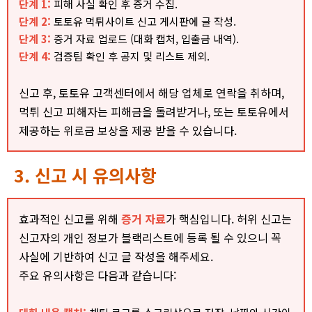
단계 1:
피해 사실 확인 후 증거 수집.
단계 2:
토토유 먹튀사이트 신고 게시판에 글 작성.
단계 3:
증거 자료 업로드 (대화 캡처, 입출금 내역).
단계 4:
검증팀 확인 후 공지 및 리스트 제외.
신고 후, 토토유 고객센터에서 해당 업체로 연락을 취하며,
먹튀 신고 피해자는 피해금을 돌려받거나, 또는 토토유에서
제공하는 위로금 보상을 제공 받을 수 있습니다.
3. 신고 시 유의사항
효과적인 신고를 위해
증거 자료
가 핵심입니다. 허위 신고는
신고자의 개인 정보가 블랙리스트에 등록 될 수 있으니 꼭
사실에 기반하여 신고 글 작성을 해주세요.
주요 유의사항은 다음과 같습니다: