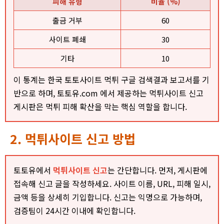
피해 유형
비율 (%)
출금 거부
60
사이트 폐쇄
30
기타
10
이 통계는 한국 토토사이트 먹튀 구글 검색결과 보고서를 기
반으로 하며, 토토유.com 에서 제공하는 먹튀사이트 신고
게시판은 먹튀 피해 확산을 막는 핵심 역할을 합니다.
2. 먹튀사이트 신고 방법
토토유에서
먹튀사이트 신고
는 간단합니다. 먼저, 게시판에
접속해 신고 글을 작성하세요. 사이트 이름, URL, 피해 일시,
금액 등을 상세히 기입합니다. 신고는 익명으로 가능하며,
검증팀이 24시간 이내에 확인합니다.