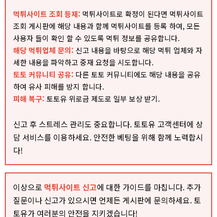
먹튀사이트 조회 등재:
먹튀사이트로 확정이 된다면 먹튀사이트
조회 게시판에 해당 내용과 함께 먹튀사이트를 등록 하여, 모든
사용자 들이 확인 할 수 있도록 먹튀 정보를 공유합니다.
해당 먹튀업체 문의:
신고 내용을 바탕으로 해당 먹튀 업체와 자
세한 내용을 파악하고 중재 요청을 시도합니다.
토토 커뮤니티 공유:
다른 토토 커뮤니티에도 해당 내용을 공유
하여 유사 피해를 방지 합니다.
피해 복구:
토토유 위로금 제도로 일부 보상 받기.
신고 후 스트레스 관리도 중요합니다. 토토유 고객센터에 상
담 서비스를 이용하세요. 안전한 베팅을 위해 함께 노력합시
다!
이상으로
먹튀사이트 신고
에 대한 가이드를 마칩니다. 추가
질문이나 신고가 있으시면 언제든 게시판에 문의하세요. 토
토유가 여러분의 안전을 지키겠습니다!