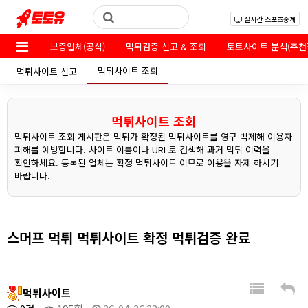
실시간 스포츠중계
보증업체(공식)
먹튀검증 신고 & 조회
토토사이트 분석(추천
먹튀사이트 조회
먹튀사이트 신고
먹튀사이트 조회
먹튀사이트 조회 게시판은 먹튀가 확정된 먹튀사이트를 영구 박제해 이용자
피해를 예방합니다. 사이트 이름이나 URL로 검색해 과거 먹튀 이력을
확인하세요. 등록된 업체는 확정 먹튀사이트 이므로 이용을 자제 하시기
바랍니다.
스머프 먹튀 먹튀사이트 확정 먹튀검증 완료
먹튀사이트