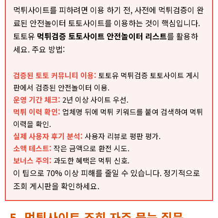
먹튀사이트를 피하려면 이용 하기 전, 사전에 먹튀검증이 완
료된 안전놀이터 토토사이트를 이용하는 것이 핵심입니다.
토토유
먹튀검증 토토사이트 안전놀이터 리스트
를 활용하
세요. 주요 방법:
검증된 토토 커뮤니티 이용:
토토유 먹튀검증 토토사이트 게시
판에서 검증된 안전놀이터 이용.
운영 기간 체크:
2년 이상 사이트 우선.
먹튀 이력 확인:
업체명 뒤에 먹튀 키워드를 붙여 검색하여 먹튀
이력을 확인.
실제 사용자 후기 분석:
사용자 리뷰로 평판 평가.
소액 테스트:
작은 금액으로 환전 시도.
보너스 주의:
과도한 혜택은 먹튀 신호.
이 팁으로 70% 이상 피해를 줄일 수 있습니다. 정기적으로
조회 게시판을 확인하세요.
5. 먹튀사이트 조회 자주 묻는 질문