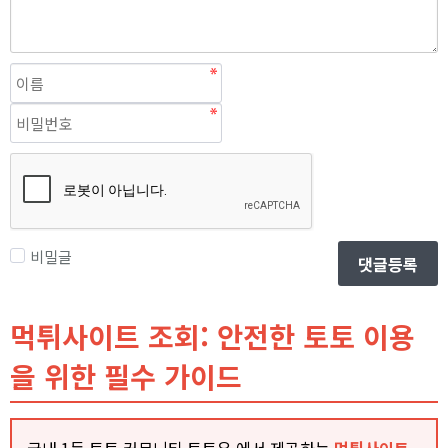
비밀글
댓글등록
먹튀사이트 조회: 안전한 토토 이용
을 위한 필수 가이드