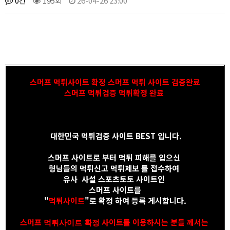
0건
195회
26-04-26 23:00
스머프
먹튀사이트 확정
스머프
먹튀
사이트 검증완료
스머프 먹튀검증 먹튀확정 완료 ​
대한민국 먹튀검증 사이트 BEST 입니다.
스머프 사이트로 부터 먹튀 피해를 입으신
형님들의
먹튀신고
먹튀제보 를 접수하여
유사
사설
스포츠토토
사이트인
스머프 사이트를
"
먹튀사이트
"로
확정 하여 등록 게시합니다.
스머프
사이트를 이용하시는 분들 께서는
먹튀사이트 확정