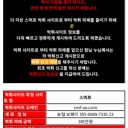
즉시 이용을 중지 하시고,
안전 하게 전액 환전 하시기 바랍니다.
더 이상 스머프 먹튀 사이트로 부터 먹튀 피해를 줄이기 위해
먹튀검증
은
먹튀사이트 정보를
더욱 빠르고 정확하게 게시하여 드리도록 하겠습니다.
먹튀 사이트로 부터 먹튀 피해를 입으신 형님 누님께서는
의 먹튀신고 게시판으로
먹튀 신고 제보
를 해주시기 바랍니다.
최초 먹튀 신고를 하신 분께는
먹튀신고 포상금
을 지급하여 드립니다.
먹튀사이트 확정 사이
​스머프
트 명
먹튀사이트 도메인
smf-aa.com
계 좌 정 보
농협 보페이 355-0069-7335-23
먹튀 피해 금액
185만원