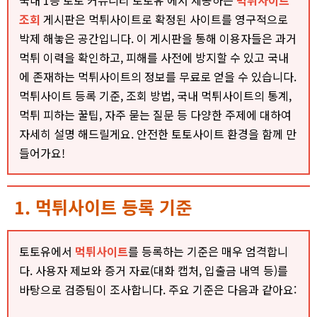
국내 1등 토토 커뮤니티 토토유 에서 제공하는
먹튀사이트
조회
게시판은 먹튀사이트로 확정된 사이트를 영구적으로
박제 해놓은 공간입니다. 이 게시판을 통해 이용자들은 과거
먹튀 이력을 확인하고, 피해를 사전에 방지할 수 있고 국내
에 존재하는 먹튀사이트의 정보를 무료로 얻을 수 있습니다.
먹튀사이트 등록 기준, 조회 방법, 국내 먹튀사이트의 통계,
먹튀 피하는 꿀팁, 자주 묻는 질문 등 다양한 주제에 대하여
자세히 설명 해드릴게요. 안전한 토토사이트 환경을 함께 만
들어가요!
1. 먹튀사이트 등록 기준
토토유에서
먹튀사이트
를 등록하는 기준은 매우 엄격합니
다. 사용자 제보와 증거 자료(대화 캡처, 입출금 내역 등)를
바탕으로 검증팀이 조사합니다. 주요 기준은 다음과 같아요: