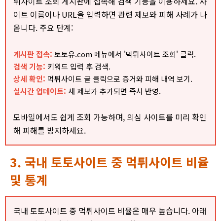
튀사이트 조회 게시판에 접속해 검색 기능을 이용하세요. 사
이트 이름이나 URL을 입력하면 관련 제보와 피해 사례가 나
옵니다. 주요 단계:
게시판 접속:
토토유.com 메뉴에서 '먹튀사이트 조회' 클릭.
검색 기능:
키워드 입력 후 검색.
상세 확인:
먹튀사이트 글 클릭으로 증거와 피해 내역 보기.
실시간 업데이트:
새 제보가 추가되면 즉시 반영.
모바일에서도 쉽게 조회 가능하며, 의심 사이트를 미리 확인
해 피해를 방지하세요.
3. 국내 토토사이트 중 먹튀사이트 비율
및 통계
국내 토토사이트 중 먹튀사이트 비율은 매우 높습니다. 아래