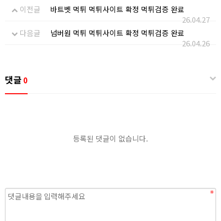
이전글
바트벳 먹튀 먹튀사이트 확정 먹튀검증 완료
26.04.27
다음글
넘버원 먹튀 먹튀사이트 확정 먹튀검증 완료
26.04.26
댓글
0
등록된 댓글이 없습니다.