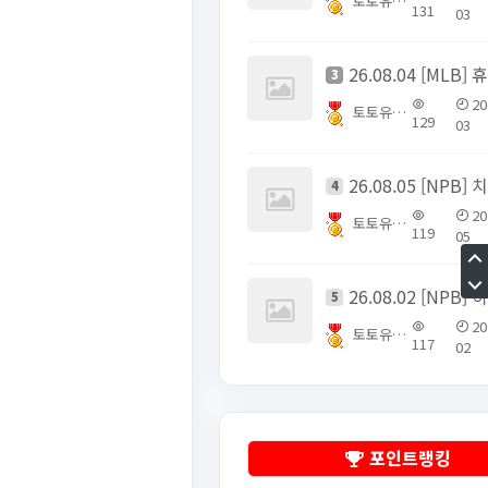
토토유픽스터
131
03
3
20
토토유픽스터
129
03
4
20
토토유픽스터
119
05
5
20
토토유픽스터
117
02
포인트랭킹