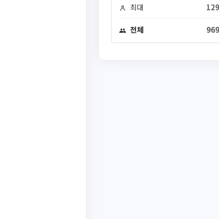
최대
129
전체
969