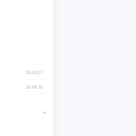
26.04.27
26.04.26