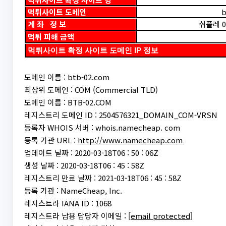
먹튀사이트 도메인
b
계 좌 정 보
쉬플레 04
먹튀 피해 금액
먹튀사이트 확정 사이트 도메인 IP 정보
도메인 이름 : btb-02.com
최상위 도메인 : COM (Commercial TLD)
도메인 이름 : BTB-02.COM
레지스트리 도메인 ID : 2504576321_DOMAIN_COM-VRSN
등록자 WHOIS 서버 : whois.namecheap. com
등록 기관 URL :
http://www.namecheap.com
업데이트 날짜 : 2020-03-18T06 : 50 : 06Z
생성 날짜 : 2020-03-18T06 : 45 : 58Z
레지스트리 만료 날짜 : 2021-03-18T06 : 45 : 58Z
등록 기관 : NameCheap, Inc.
레지스트라 IANA ID : 1068
레지스트라 남용 담당자 이메일 :
[email protected]