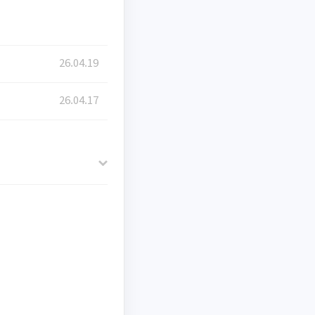
26.04.19
26.04.17