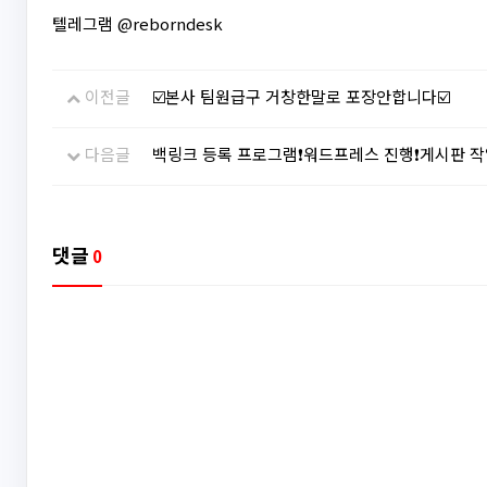
텔레그램 @reborndesk
이전글
☑️본사 팀원급구 거창한말로 포장안합니다☑️
다음글
백링크 등록 프로그램❗워드프레스 진행❗게시판 작
댓글
0