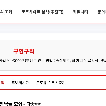
& 조회
토토사이트 분석(추천픽)
커뮤니티
꽁머
구인구직
 및 -3000P (포인트 얻는 방법 : 출석체크, 타 게시판 글작성, 댓
구직
홍보게시판
토토유 스포츠중계
장님들 모십니다 ⭐ ⭐ ⭐