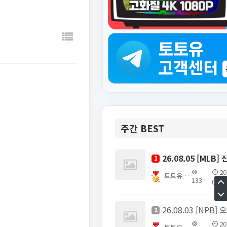
주간 BEST
1
20
토토유픽스터
133
04
2
20