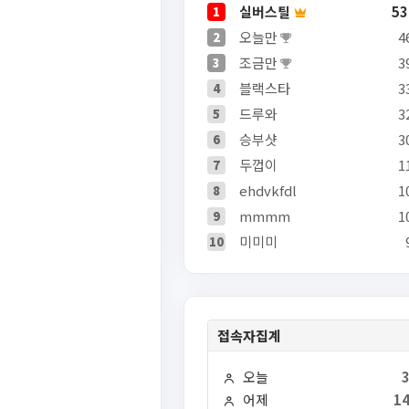
실버스틸
53
1
오늘만
4
2
조금만
3
3
블랙스타
3
4
드루와
3
5
승부샷
3
6
두껍이
1
7
ehdvkfdl
1
8
mmmm
1
9
미미미
10
접속자집계
오늘
어제
14