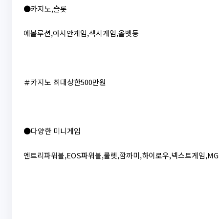
●카지노,슬롯
에볼루션,아시안게임,섹시게임,올벳등
＃카지노 최대상한500만원
●다양한 미니게임
엔트리파워볼,EOS파워볼,룰렛,깜까미,하이로우,넥스트게임,M