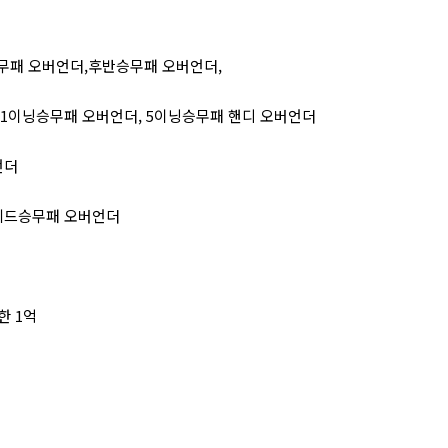
무패 오버언더,후반승무패 오버언더,
1이닝승무패 오버언더, 5이닝승무패 핸디 오버언더
언더
미드승무패 오버언더
한 1억