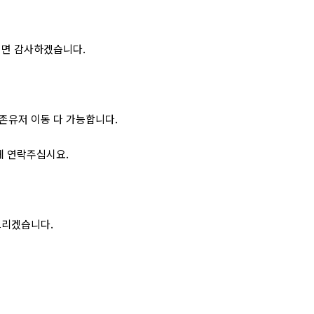
시면 감사하겠습니다.
존유저 이동 다 가능합니다.
게 연락주십시요.
드리겠습니다.