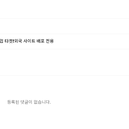
업 타겟❗외국 사이트 배포 전용
등록된 댓글이 없습니다.