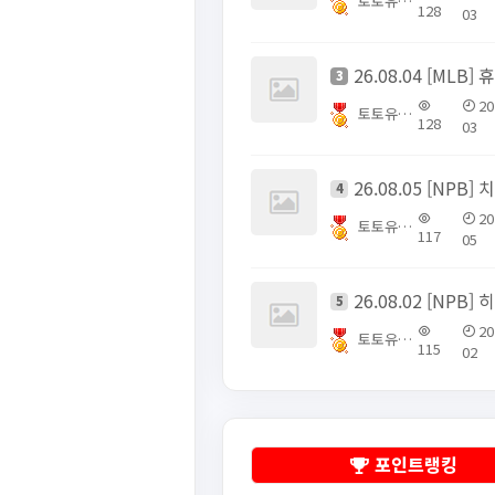
토토유픽스터
128
03
3
20
토토유픽스터
128
03
4
20
토토유픽스터
117
05
5
20
토토유픽스터
115
02
포인트랭킹