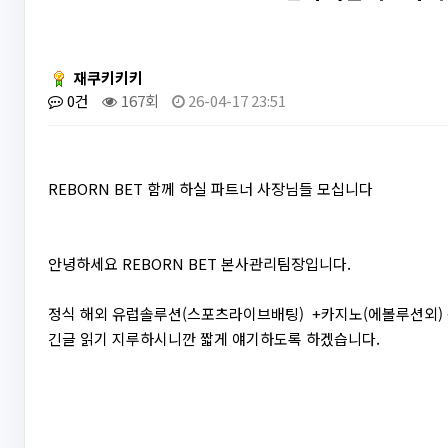
재쿠키키키
0건
167회
26-04-17 23:51
REBORN BET 함께 하실 파트너 사장님들 모십니다
안녕하세요 REBORN BET 본사관리팀장입니다.
정식 해외 유럽솔루션(스포츠라이브배팅) +카지노(에볼루션외)
긴글 읽기 지루하시니깐 짧게 얘기하도록 하겠습니다.