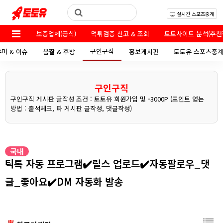
실시간 스포츠중계
보증업체(공식)
먹튀검증 신고 & 조회
토토사이트 분석(추천
구인구직
유머 & 이슈
움짤 & 후방
홍보게시판
토토유 스포츠중
구인구직
구인구직 게시판 글작성 조건 : 토토유 회원가입 및 -3000P (포인트 얻는
방법 : 출석체크, 타 게시판 글작성, 댓글작성)
국내
틱톡 자동 프로그램✔️릴스 업로드✔️자동팔로우_댓
글_좋아요✔️DM 자동화 발송