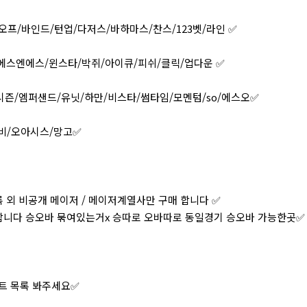
프/바인드/턴업/다저스/바하마스/찬스/123벳/라인 ✅
/에스엔에스/윈스타/박쥐/아이큐/피쉬/클릭/업다운 ✅
시즌/엠퍼샌드/유닛/하만/비스타/썸타임/모멘텀/so/에스오✅
무비/오아시스/망고✅
 외 비공개 메이저 / 메이저계열사만 구매 합니다 ✅
합니다 승오바 묶여있는거x 승따로 오바따로 동일경기 승오바 가능한곳✅
이트 목록 봐주세요✅