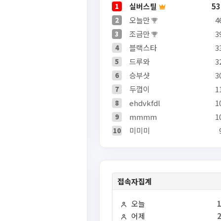
실버스틸
53
1
오늘만
4
2
조금만
3
3
블랙스타
3
4
드루와
3
5
승부샷
3
6
두껍이
1
7
ehdvkfdl
1
8
mmmm
1
9
미미미
10
접속자집계
오늘
어제