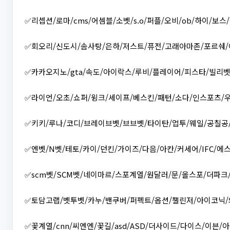
✅리셉션/로마/cms/어셈블/소벳/s.o/퍼플/오비/ob/하이/
✅회오리/신도시/솜사탕/은하/저스트/퓨전/고래아마존/포르쉐/
✅카카오지노/gta/속도/아이락스/루비/플레이어/피스타/빌리
✅라이언/오초/쇼퍼/윙크/세이프/베스킨/패턴/소다/인스포츠/
✅키키/루나/코디/브레이브벳/브브벳/타이탄/업투/웨일/공칠
✅엔벳/N벳/테토/카이/던킨/가이즈/다음/아칸/커세어/IFC/
✅scm벳/SCM벳/네이마르/스포계열/원달러/문/올스포/더파크
✅토담고랩/벳투벳/카누/밴쿠버/퍼펙트/옵션/챌린저/아이코닉/와
✅꽃계열/cnn/씨엔엔/꽃길/asd/ASD/더사이드/다이스/이