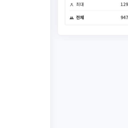
최대
129
전체
947