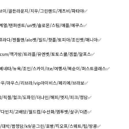
/브이/골든라운지/치우/그린랜드/개츠비/파타야✅
계열/텐퍼센트/un벳/솔로몬/스팀/애플/에쿠스✅
/프라다/젠틀맨/alo벳/빌드/핫플/토피아/조인벳/매니아✅
csm/책가방/트러플/유엔벳/토토스쿨/겜블/알프스✅
베네타/뉴욕/조인/스카이/lte/여행사/복순이/퍼스트클래스✅
와우/마우스/리브라/vip아이비스/페리에/브라보✅
2/픽셀/헐크/도파민/더나인/해피/엣지/피크/청담✅
/다빈치/고배당/월드컵/수선화/엠투벳/살구/더존✅
/대박/짭청담/k9/온그린/호빵/킥오프/스웨트/팁/땅콩✅