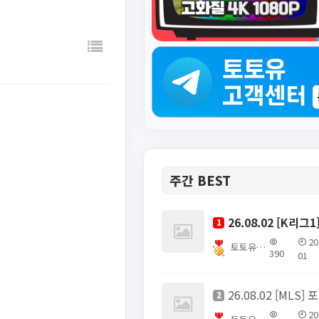
주간 BEST
1
20
토토유픽스터
390
01
26
2
20