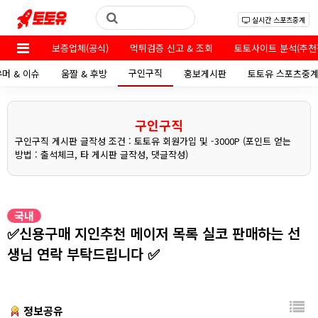
실시간 스포츠중계
보증업체(공식)
먹튀검증 신고 & 조회
토토사이트 분석(추천
구인구직
유머 & 이슈
움짤 & 후방
홍보게시판
토토유 스포츠중
구인구직
구인구직 게시판 글작성 조건 : 토토유 회원가입 및 -3000P (포인트 얻는
방법 : 출석체크, 타 게시판 글작성, 댓글작성)
국내
✅신용구매 지인추천 메이저 목록 실코 판매하는 선
생님 연락 부탁드립니다 ✅
정보공유