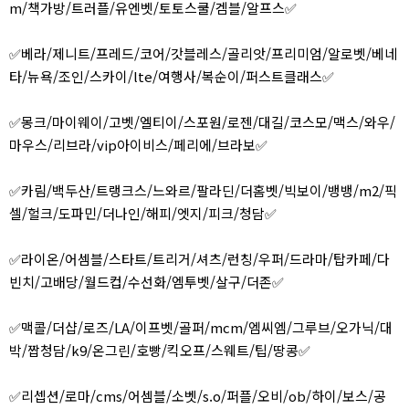
m/책가방/트러플/유엔벳/토토스쿨/겜블/알프스✅
✅베라/제니트/프레드/코어/갓블레스/골리앗/프리미엄/알로벳/베네
타/뉴욕/조인/스카이/lte/여행사/복순이/퍼스트클래스✅
✅몽크/마이웨이/고벳/엘티이/스포원/로젠/대길/코스모/맥스/와우/
마우스/리브라/vip아이비스/페리에/브라보✅
✅카림/백두산/트랭크스/느와르/팔라딘/더홈벳/빅보이/뱅뱅/m2/픽
셀/헐크/도파민/더나인/해피/엣지/피크/청담✅
✅라이온/어셈블/스타트/트리거/셔츠/런칭/우퍼/드라마/탑카페/다
빈치/고배당/월드컵/수선화/엠투벳/살구/더존✅
✅맥콜/더샵/로즈/LA/이프벳/골퍼/mcm/엠씨엠/그루브/오가닉/대
박/짭청담/k9/온그린/호빵/킥오프/스웨트/팁/땅콩✅
✅리셉션/로마/cms/어셈블/소벳/s.o/퍼플/오비/ob/하이/보스/공