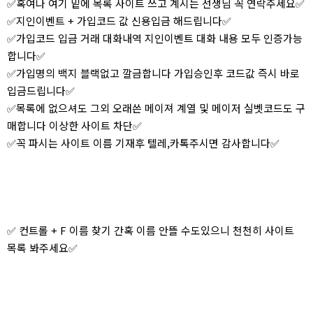
✅혹여나 여기 밑에 목록 사이트 쓰고 계시는 선생님 꼭 연락주세요✅
✅지인이벤트 + 가입코드 값 신용입금 해드립니다✅
✅가입코드 입금 거래 대화내역 지인이벤트 대화 내용 모두 인증가능
합니다✅
✅가입명의 백지 블랙없고 깔금합니다 가입승인후 코드값 즉시 바로
입금드립니다✅
✅목록에 없으셔도 그외 오래쓴 메이져 계열 및 메이저 실벳코드도 구
매합니다 이상한 사이트 차단✅
✅꼭 파시는 사이트 이름 기재후 텔레,카톡주시면 감사합니다✅
✅ 컨트롤 + F 이름 찾기 간혹 이름 안뜰 수도있으니 천천히 사이트
목록 봐주세요✅