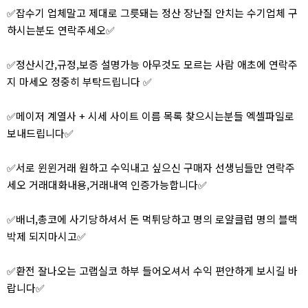
✅잡수기 업체말고 제대로 그릇돼는 정산 장난질 안치는 수기업체 구
하시는분도 연락주세오✅
✅정산시간,규정,보증 설명가능 아무것도 모르는 사람 애초에 연락주
지 마세오 정중히 부탁드립니다 ✅
✅메이저 계열사 + 시세 사이트 이름 목록 찾으시는분들 엑셀파일로
보내드립니다✅
✅서로 윈윈거래 원하고 수익내고 싶으신 구매자 선생님들만 연락주
세오 거래대화내용,거래내역 인증가능합니다✅
✅배너,총코에 사기당하셔서 돈 먹튀당하고 명의 로얄클럽 명의 블랙
박제 되지마시고✅
✅환전 잘나오는 고랩실코 하부 들어오셔서 수익 편안하게 보시길 바
랍니다✅