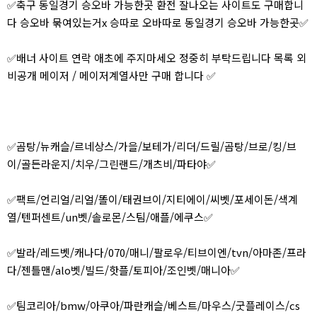
✅축구 동일경기 승오바 가능한곳 환전 잘나오는 사이트도 구매합니
다 승오바 묶여있는거x 승따로 오바따로 동일경기 승오바 가능한곳✅
✅배너 사이트 연락 애초에 주지마세오 정중히 부탁드립니다 목록 외
비공개 메이저 / 메이저계열사만 구매 합니다 ✅
✅곰탕/뉴캐슬/르네상스/가을/보테가/리더/드릴/곰탕/브로/킹/브
이/골든라운지/치우/그린랜드/개츠비/파타야✅
✅팩트/언리얼/리얼/똘이/태권브이/지티에이/씨벳/포세이돈/색계
열/텐퍼센트/un벳/솔로몬/스팀/애플/에쿠스✅
✅발라/레드벳/캐나다/070/매니/팔로우/티브이엔/tvn/아마존/프라
다/젠틀맨/alo벳/빌드/핫플/토피아/조인벳/매니아✅
✅팀코리아/bmw/아쿠아/파란캐슬/베스트/마우스/굿플레이스/cs