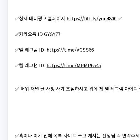
✅상세 배너광고 홈페이지
https://litt.ly/you4800
✅
✅카카오톡 ID GYGY77
✅텔 레그램 ID
https://t.me/VGSS66
✅텔 레그램 ID
https://t.me/MPMP6545
✅ 허위 채널 글 사칭 사기 조심하시고 위에 제 텔 레그램 아이
✅혹여나 여기 밑에 목록 사이트 쓰고 계시는 선생님 꼭 연락주