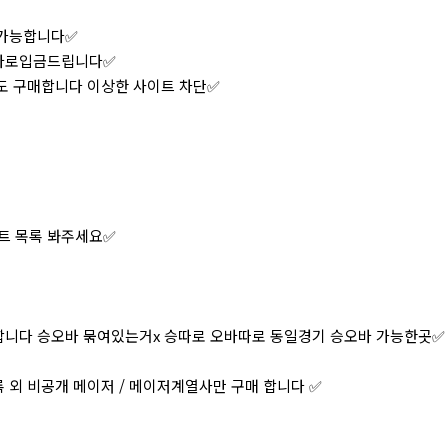
증가능합니다✅
 바로입금드립니다✅
도 구매합니다 이상한 사이트 차단✅
이트 목록 봐주세요✅
합니다 승오바 묶여있는거x 승따로 오바따로 동일경기 승오바 가능한곳✅
 외 비공개 메이저 / 메이저계열사만 구매 합니다 ✅