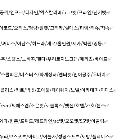
보스/공격/엠프로/디자인/엑스칼리버/고고벳/프라임/턴키벳✅
어코드/오티스/명량/월렛/고티카/릴렉스/타임/티슈/접속✅
벳/써비스/아담스/히드라/새로/홀인원/제카/빅윈/띵동✅
우주/스텔스/노빠꾸/젤다/우리토지노고렙/메리츠/베이프✅
공/스콜피온/마스터즈/화개장터/엔터벳/인어공주/두바이✅
에스플러스/키트/빅벳/조이풀/페어웨이/노벨/아카데미/미다스✅
/csm/씨에스엠/조은벳/로블록스/벳신/호텔/가호/센스✅
따/윈존/포워드/레드라인/sc벳/오오벳/55벳/이끌림✅
븐/아우라/P스포츠/아미고/야놀자/성공스포츠/토방/플레이스✅