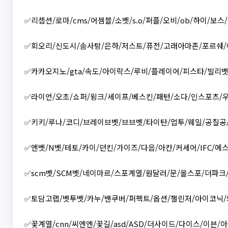
✅리셉션/로마/cms/어셈블/소벳/s.o/퍼플/오비/ob/하이/
✅회오리/신도시/솜사탕/은하/저스트/퓨전/고래아마존/포르쉐/
✅카카오지노/gta/속도/아이락스/루비/플레이어/피스타/빌리
✅라이언/오초/쇼퍼/윙크/세이프/베스킨/패턴/소다/인스포츠/
✅키키/루나/코디/브레이브벳/브브벳/타이탄/업투/웨일/공칠
✅엔벳/N벳/테토/카이/던킨/가이즈/다음/아칸/커세어/IFC/
✅scm벳/SCM벳/네이마르/스포계열/원달러/문/올스포/더파크
✅토담고랩/벳투벳/카누/밴쿠버/퍼펙트/옵션/챌린저/아이코닉/와
✅꽃계열/cnn/씨엔엔/꽃길/asd/ASD/더사이드/다이스/이