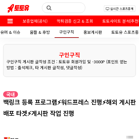
실시간 스포츠중계
보증업체(공식)
먹튀검증 신고 & 조회
토토사이트 분석(추천
구인구직
유머 & 이슈
움짤 & 후방
홍보게시판
토토유 스포츠중
구인구직
구인구직 게시판 글작성 조건 : 토토유 회원가입 및 -3000P (포인트 얻는
방법 : 출석체크, 타 게시판 글작성, 댓글작성)
국내
백링크 등록 프로그램⚡워드프레스 진행⚡해외 게시판
배포 타겟⚡게시판 작업 진행