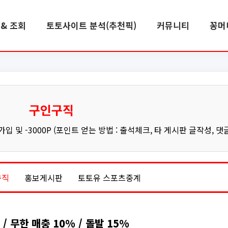
& 조회
토토사이트 분석(추천픽)
커뮤니티
꽁머
구인구직
 및 -3000P (포인트 얻는 방법 : 출석체크, 타 게시판 글작성, 댓
구직
홍보게시판
토토유 스포츠중계
 / 무한 매충 10% / 돌발 15%