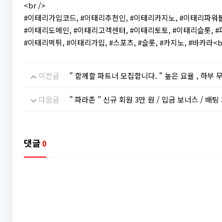
<br />
#이태리가입코드, #이태리추천인, #이태리카지노, #이태리파워볼, 
#이태리도메인, #이태리고객센터, #이태리토토, #이태리슬롯, #파
#이태리먹튀, #이태리가입, #스포츠, #슬롯, #카지노, #바카라<br
이전글
" 함께할 파트너 모집합니다. " 높은 요율 , 하부 
다음글
" 파라존 " 신규 회원 3만 원 / 입금 보너스 / 배팅
댓글
0