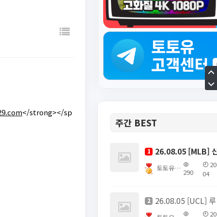
129.com
</strong></sp
주간 BEST
1
20
토토유픽스터
290
04
26.08
2
20