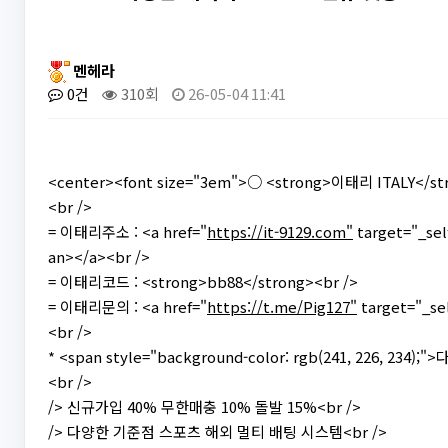
멘헤라
0건
310회
26-05-04 11:41
<center><font size="3em">○ <strong>이태리 ITALY</str
<br />
= 이태리주소 : <a href="
https://it-9129.com"
target="_self
an></a><br />
= 이태리코드 : <strong>bb88</strong><br />
= 이태리문의 : <a href="
https://t.me/Pig127"
target="_se
<br />
* <span style="background-color: rgb(241, 226,
<br />
/> 신규가입 40% 무한매충 10% 돌발 15%<br />
/> 다양한 기준점 스포츠 해외 멀티 배팅 시스템<br />