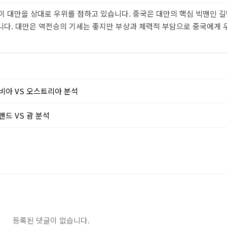
이 대만을 상대로 우위를 점하고 있습니다. 중국은 대만의 핵심 빅맨인 
니다. 대만은 역전승의 기세는 좋지만 부상과 체력적 부담으로 중국에게 
] 라트비아 VS 오스트리아 분석
뉴질랜드 VS 괌 분석
등록된 댓글이 없습니다.