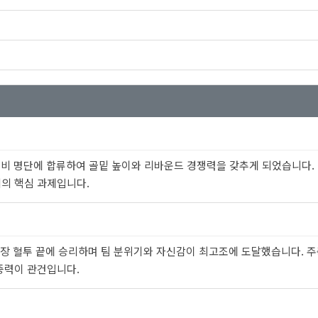
예비 명단에 합류하여 골밑 높이와 리바운드 경쟁력을 갖추게 되었습니다.
리의 핵심 과제입니다.
연장 혈투 끝에 승리하며 팀 분위기와 자신감이 최고조에 도달했습니다. 주
중력이 관건입니다.