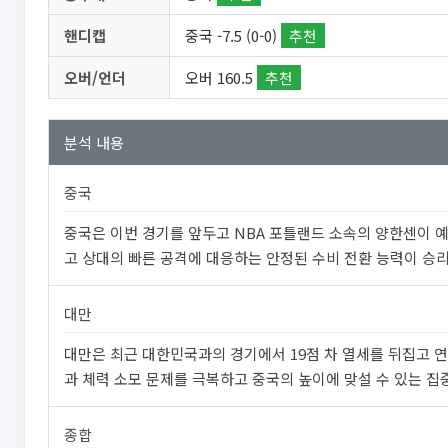
핸디캡
중국 -7.5 (0-0)
추천
오버/언더
오버 160.5
추천
분석 내용
중국
중국은 이번 경기를 앞두고 NBA 포틀랜드 소속의 양한센이 
고 상대의 빠른 공격에 대응하는 안정된 수비 전환 능력이 승
대만
대만은 최근 대한민국과의 경기에서 19점 차 열세를 뒤집고 
과 체력 소모 문제를 극복하고 중국의 높이에 맞설 수 있는 집
종합