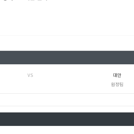
VS
대만
원정팀