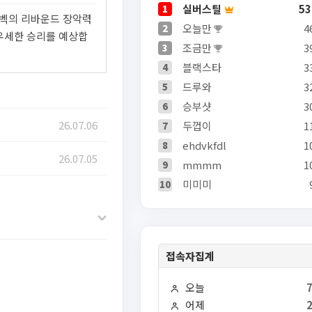
실버스틸
53
1
길벡의 리바운드 장악력
오늘만
4
2
우세한 승리를 예상합
조금만
3
3
블랙스타
3
4
드루와
3
5
승부샷
3
6
26.07.06
두껍이
1
7
ehdvkfdl
1
8
26.07.05
mmmm
1
9
미미미
10
접속자집계
오늘
어제