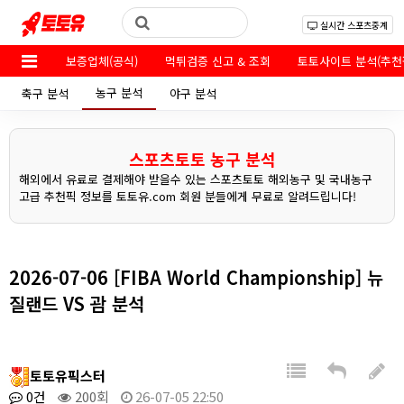
실시간 스포츠중계
보증업체(공식)
먹튀검증 신고 & 조회
토토사이트 분석(추천
농구 분석
축구 분석
야구 분석
스포츠토토 농구 분석
해외에서 유료로 결제해야 받을수 있는 스포츠토토 해외농구 및 국내농구
고급 추천픽 정보를 토토유.com 회원 분들에게 무료로 알려드립니다!
2026-07-06 [FIBA World Championship] 뉴
질랜드 VS 괌 분석
토토유픽스터
0건
200회
26-07-05 22:50