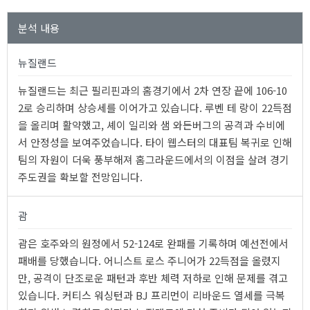
분석 내용
뉴질랜드
뉴질랜드는 최근 필리핀과의 홈경기에서 2차 연장 끝에 106-10
2로 승리하며 상승세를 이어가고 있습니다. 루벤 테 랑이 22득점
을 올리며 활약했고, 셰이 일리와 샘 와든버그의 공격과 수비에
서 안정성을 보여주었습니다. 타이 웹스터의 대표팀 복귀로 인해
팀의 자원이 더욱 풍부해져 홈그라운드에서의 이점을 살려 경기
주도권을 확보할 전망입니다.
괌
괌은 호주와의 원정에서 52-124로 완패를 기록하며 예선전에서
패배를 당했습니다. 어니스트 로스 주니어가 22득점을 올렸지
만, 공격이 단조로운 패턴과 후반 체력 저하로 인해 문제를 겪고
있습니다. 커티스 워싱턴과 BJ 프리먼이 리바운드 열세를 극복