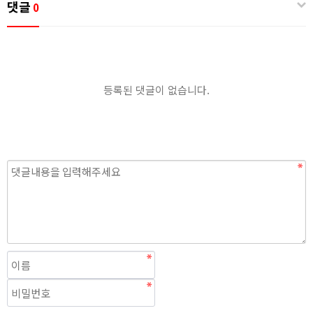
댓글
0
등록된 댓글이 없습니다.