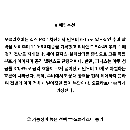
# 베팅추천
오클라호마는 직전 PO 1차전에서 턴오버 6-17로 압도적인 수비 압
박을 보여주며 119-84 대승을 기록했고 리바운드 54-45 우위 속에
경기 전반을 지배했다. 셰이 길저스-알렉산더를 중심으로 고른 득점
분포가 이어지며 공격 밸런스도 안정적이다. 반면, 피닉스는 야투 성
공률 34.9%로 공격 효율이 크게 떨어졌고 턴오버 17개로 자멸하는
흐름이 나타났다. 특히, 수비에서도 상대 공격을 전혀 제어하지 못하
며 전반에 이미 격차가 벌어졌던 점이 부담이다. 오클라호마 승리가
예상된다.
◎ 가능성이 높은 선택 =>오클라호마 승리