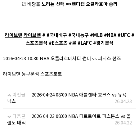
◎ 배당을 노리는 선택 =>핸디캡 오클라호마 승리
라이브맨
라이브맨
# #국내배구 #국내농구 #MLB #NBA #UFC #
스포츠분석 #E스포츠 #롤 #LAFC #경기분석
2026-04-23 10:30 NBA 오클라호마시티 썬더 vs 피닉스 선즈
라이브맨 농구분석 스포츠토토
이전글
2026-04-24 08:00 NBA 애틀랜타 호크스 vs 뉴욕
닉스
26.04.23
다음글
2026-04-23 08:00 NBA 디트로이트 피스톤스 vs 올
랜도 매직
26.04.22