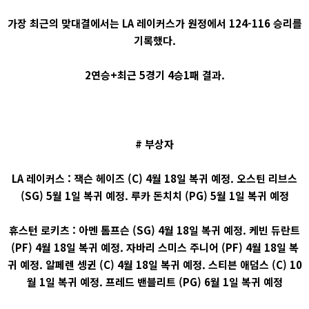
가장 최근의 맞대결에서는 LA 레이커스가 원정에서 124-116 승리를
기록했다.
2연승+최근 5경기 4승1패 결과.
# 부상자
LA 레이커스 : 잭슨 헤이즈 (C) 4월 18일 복귀 예정. 오스틴 리브스
(SG) 5월 1일 복귀 예정. 루카 돈치치 (PG) 5월 1일 복귀 예정
휴스턴 로키츠 : 아멘 톰프슨 (SG) 4월 18일 복귀 예정. 케빈 듀란트
(PF) 4월 18일 복귀 예정. 자바리 스미스 주니어 (PF) 4월 18일 복
귀 예정. 알페렌 셍귄 (C) 4월 18일 복귀 예정. 스티븐 애덤스 (C) 10
월 1일 복귀 예정. 프레드 밴블리트 (PG) 6월 1일 복귀 예정