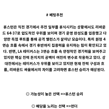
# 베팅추천
휴스턴은 직전 경기에서 주전 일부를 휴식시키는 상황에서도 리바운
드 64-37로 압도적인 우위를 보이며 경기 운영 완성도를 입증했고 다
양한 득점 루트를 통해 공격 밸런스가 살아난 모습이다. 특히 원정 4
연승 흐름 속에서 경기 후반까지 집중력을 유지하는 힘이 확인되고 있
다. 반면, LA 레이커스는 3연승 흐름 속 안정적인 경기력을 보여주고
있지만 핵심 전력 돈치치의 공백이 여전히 변수로 작용하고 있다. 상
대전에서는 레이커스가 우위를 보이고 있지만 현재 전력 구성과 흐
름, 리바운드 싸움에서의 차이를 고려하면 휴스턴 승리가 예상된다.
◎ 가능성이 높은 선택 =>휴스턴 승리
◎ 배당을 노리는 선택 =>언더