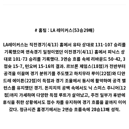
# 홈팀 : LA 레이커스(53승29패)
LA레이커스는 직전경기(4/13) 홈에서 유타 상대로 131-107 승리를
기록했으며 연속경기 일정이였던 이전경기(4/11) 홈에서 피닉스 상
대로 101-73 승리를 기록했다. 3연승 흐름 속에 리바운드 50-42, 3
점슛 15-7, 턴오버 15-16의 결과. 르브론 제임스(18점)가 전반부터
공격을 이끌며 경기 분위기를 주도했고 하치무라 루이(22점)와 디안
드레 에이튼(22점)이 득점과 경기 조율에서 동시에 활약하며 공격 밸
런스를 유지했던 경기. 돈치치의 공백 속에서도 닉 스미스 주니어(12
점)까지 가세하며 다양한 득점 루트가 살아났고, 주전 일부가 후반에
휴식을 취한 상황에서도 점수 차를 유지하며 경기 흐름을 끝까지 이어
갔다. 정규시즌 홈경기에서는 2연승 흐름속에 28승13패 성적.