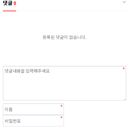
댓글
0
등록된 댓글이 없습니다.