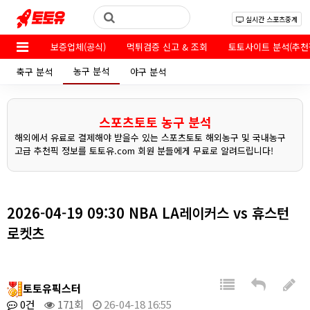
실시간 스포츠중계
보증업체(공식)
먹튀검증 신고 & 조회
토토사이트 분석(추천
농구 분석
축구 분석
야구 분석
스포츠토토 농구 분석
해외에서 유료로 결제해야 받을수 있는 스포츠토토 해외농구 및 국내농구
고급 추천픽 정보를 토토유.com 회원 분들에게 무료로 알려드립니다!
2026-04-19 09:30 NBA LA레이커스 vs 휴스턴
로켓츠
토토유픽스터
0건
171회
26-04-18 16:55