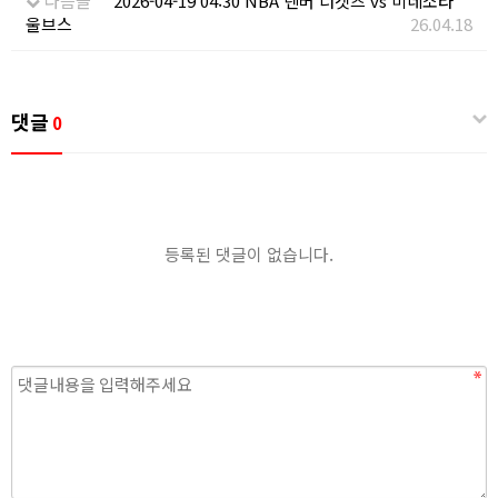
다음글
2026-04-19 04:30 NBA 덴버 너겟츠 vs 미네소타
울브스
26.04.18
댓글
0
등록된 댓글이 없습니다.