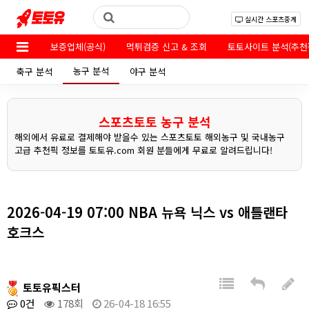
실시간 스포츠중계
보증업체(공식)
먹튀검증 신고 & 조회
토토사이트 분석(추천
농구 분석
축구 분석
야구 분석
스포츠토토 농구 분석
해외에서 유료로 결제해야 받을수 있는 스포츠토토 해외농구 및 국내농구
고급 추천픽 정보를 토토유.com 회원 분들에게 무료로 알려드립니다!
2026-04-19 07:00 NBA 뉴욕 닉스 vs 애틀랜타
호크스
토토유픽스터
0건
178회
26-04-18 16:55