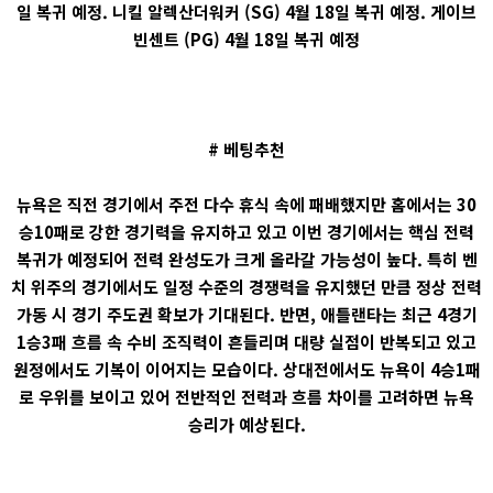
일 복귀 예정. 니킬 알렉산더워커 (SG) 4월 18일 복귀 예정. 게이브
빈센트 (PG) 4월 18일 복귀 예정
# 베팅추천
뉴욕은 직전 경기에서 주전 다수 휴식 속에 패배했지만 홈에서는 30
승10패로 강한 경기력을 유지하고 있고 이번 경기에서는 핵심 전력
복귀가 예정되어 전력 완성도가 크게 올라갈 가능성이 높다. 특히 벤
치 위주의 경기에서도 일정 수준의 경쟁력을 유지했던 만큼 정상 전력
가동 시 경기 주도권 확보가 기대된다. 반면, 애틀랜타는 최근 4경기
1승3패 흐름 속 수비 조직력이 흔들리며 대량 실점이 반복되고 있고
원정에서도 기복이 이어지는 모습이다. 상대전에서도 뉴욕이 4승1패
로 우위를 보이고 있어 전반적인 전력과 흐름 차이를 고려하면 뉴욕
승리가 예상된다.