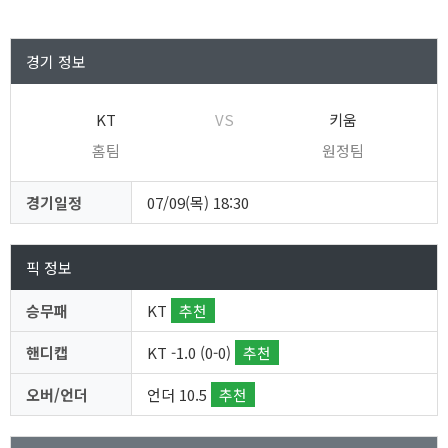
경기 정보
KT
VS
키움
홈팀
원정팀
경기일정
07/09(목) 18:30
픽 정보
승무패
KT
추천
핸디캡
KT -1.0 (0-0)
추천
오버/언더
언더 10.5
추천