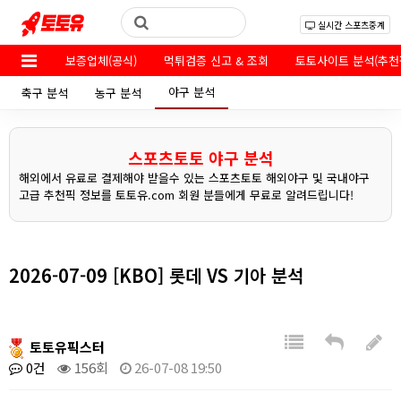
실시간 스포츠중계
보증업체(공식)
먹튀검증 신고 & 조회
토토사이트 분석(추천
야구 분석
축구 분석
농구 분석
스포츠토토 야구 분석
해외에서 유료로 결제해야 받을수 있는 스포츠토토 해외야구 및 국내야구
고급 추천픽 정보를 토토유.com 회원 분들에게 무료로 알려드립니다!
2026-07-09 [KBO] 롯데 VS 기아 분석
토토유픽스터
0건
156회
26-07-08 19:50