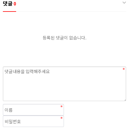
댓글
0
등록된 댓글이 없습니다.