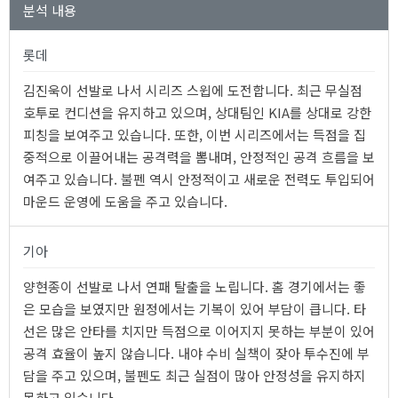
분석 내용
롯데
김진욱이 선발로 나서 시리즈 스윕에 도전합니다. 최근 무실점
호투로 컨디션을 유지하고 있으며, 상대팀인 KIA를 상대로 강한
피칭을 보여주고 있습니다. 또한, 이번 시리즈에서는 득점을 집
중적으로 이끌어내는 공격력을 뽐내며, 안정적인 공격 흐름을 보
여주고 있습니다. 불펜 역시 안정적이고 새로운 전력도 투입되어
마운드 운영에 도움을 주고 있습니다.
기아
양현종이 선발로 나서 연패 탈출을 노립니다. 홈 경기에서는 좋
은 모습을 보였지만 원정에서는 기복이 있어 부담이 큽니다. 타
선은 많은 안타를 치지만 득점으로 이어지지 못하는 부분이 있어
공격 효율이 높지 않습니다. 내야 수비 실책이 잦아 투수진에 부
담을 주고 있으며, 불펜도 최근 실점이 많아 안정성을 유지하지
못하고 있습니다.