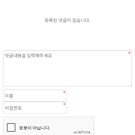
등록된 댓글이 없습니다.