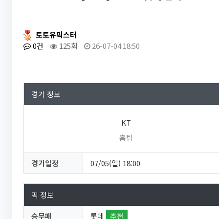
토토유픽스터
0건
125회
26-07-04 18:50
경기 정보
KT
홈팀
경기일정
07/05(일) 18:00
픽 정보
승무패
롯데
추천