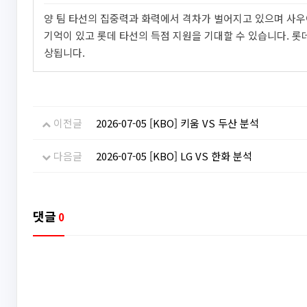
양 팀 타선의 집중력과 화력에서 격차가 벌어지고 있으며 사우
기억이 있고 롯데 타선의 득점 지원을 기대할 수 있습니다. 롯
상됩니다.
이전글
2026-07-05 [KBO] 키움 VS 두산 분석
다음글
2026-07-05 [KBO] LG VS 한화 분석
댓글
0