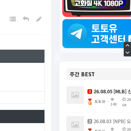
주간 BEST
1
20
토토유픽스터
140
04
2
20