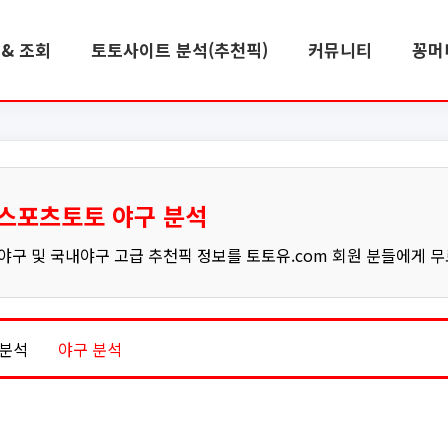
& 조회
토토사이트 분석(추천픽)
커뮤니티
꽁머
스포츠토토 야구 분석
구 및 국내야구 고급 추천픽 정보를 토토유.com 회원 분들에게 
 분석
야구 분석