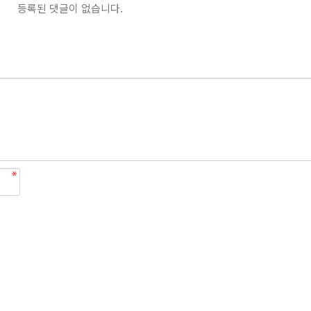
등록된 댓글이 없습니다.