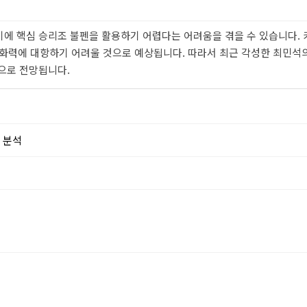
기에 핵심 승리조 불펜을 활용하기 어렵다는 어려움을 겪을 수 있습니다. 
화력에 대항하기 어려울 것으로 예상됩니다. 따라서 최근 각성한 최민석
것으로 전망됩니다.
스 분석