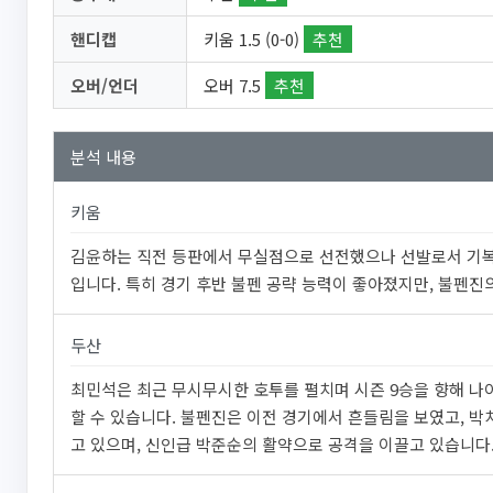
핸디캡
키움 1.5 (0-0)
추천
오버/언더
오버 7.5
추천
분석 내용
키움
김윤하는 직전 등판에서 무실점으로 선전했으나 선발로서 기복이
입니다. 특히 경기 후반 불펜 공략 능력이 좋아졌지만, 불펜진
두산
최민석은 최근 무시무시한 호투를 펼치며 시즌 9승을 향해 나아
할 수 있습니다. 불펜진은 이전 경기에서 흔들림을 보였고, 박
고 있으며, 신인급 박준순의 활약으로 공격을 이끌고 있습니다