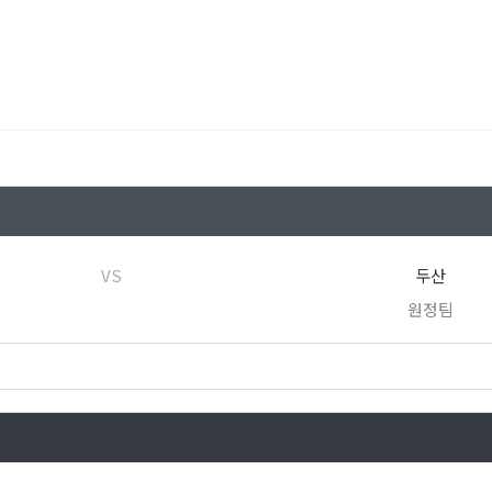
VS
두산
원정팀