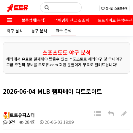
실시간 스포츠중계
보증업체(공식)
먹튀검증 신고 & 조회
토토사이트 분석(추천
야구 분석
축구 분석
농구 분석
스포츠토토 야구 분석
해외에서 유료로 결제해야 받을수 있는 스포츠토토 해외야구 및 국내야구
고급 추천픽 정보를 토토유.com 회원 분들에게 무료로 알려드립니다!
2026-06-04 MLB 탬파베이 디트로이트
토토유픽스터
0건
284회
26-06-03 19:09