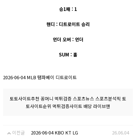
승1패 : 1
핸디 : 디트로이트 승리
언더 오버 : 언더
SUM : 홀
2026-06-04 MLB 탬파베이 디트로이트
토토사이트추천 꽁머니 먹튀검증 스포츠뉴스 스포츠분석픽 토
토사이트순위 먹튀검증사이트 배당 라이브맨
이전글
2026-06-04 KBO KT LG
26.06.04