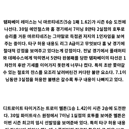
탬파베이 레이스는 닉 마르티네즈(5승 1패 1.62)가 시즌 6승 도전에
나선다. 30일 에인절스와 홈 경기에서 7이닝 8안타 2실점의 호투로
승리를 거둔 마르티네즈는 그야말로 득점권 저지의 1인자임을 보여
주는 중이다. 타구 허용 내용도 리그 A급이고 무엇보다 홈 낮 경기에
절대적 강점을 보여주고 있다는게 강점이다. 전날 경기에서 플래허티
와 데헤수스에게 막히면서 5안타 완봉패를 당한 탬파베이의 타선은 1
차전의 후반 기세를 이어가지 못한게 너무나 컸다. 특히 초반 쫓아갈
수 있는 절호의 찬스를 모조리 날려버린건 커다란 불안 요소다. 7.1이
닝동안 3실점을 허용한 불펜은 갈수록 투구 내용이 나빠지고 있다.
디트로이트 타이거즈는 트로이 멜튼(1승 1.42)이 시즌 2승에 도전한
다. 30일 화이트삭스 원정에서 7이닝 1실점의 호투를 보여준 멜튼은
이번 시즌 최고의 임시 선발임을 보여준바 있다. 특히 타구 허용 내용