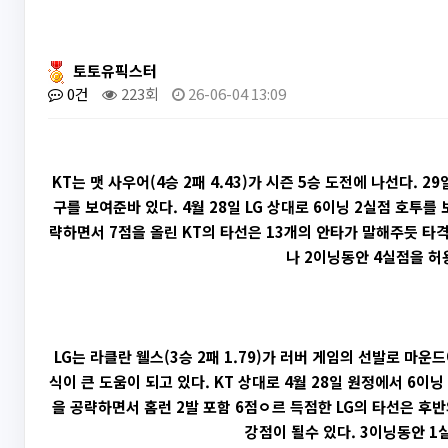
토토유픽스터
0건
223회
26-06-04 13:09
KT는 맷 사우어(4승 2패 4.43)가 시즌 5승 도전에 나선다.
구를 보여준바 있다. 4월 28일 LG 상대로 6이닝 2실점 호투
략하면서 7점을 올린 KT의 타선은 13개의 안타가 말해주듯 타
나 2이닝동안 4실점을 허
LG는 라클란 웰스(3승 2패 1.79)가 러버 게임의 선발로 마운
식이 큰 도움이 되고 있다. KT 상대로 4월 28일 원정에서 6
을 공략하면서 홈런 2발 포함 6점ㅇ르 득점한 LG의 타선은 후
강점이 될수 있다. 3이닝동안 1