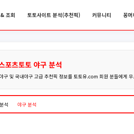
& 조회
토토사이트 분석(추천픽)
커뮤니티
꽁머
스포츠토토 야구 분석
구 및 국내야구 고급 추천픽 정보를 토토유.com 회원 분들에게 
 분석
야구 분석