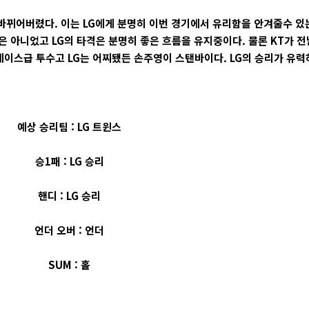
바뀌어버렸다. 이는 LG에게 분명히 이번 경기에서 유리함을 안겨줄수 있
 아니었고 LG의 타격은 분명히 좋은 흐름을 유지중이다. 물론 KT가 
에이스급 투수고 LG는 어찌됐든 손주영이 스탠바이다. LG의 승리가 유력
예상 승리팀 : LG 트윈스
승1패 : LG 승리
핸디 : LG 승리
언더 오버 : 언더
SUM : 홀