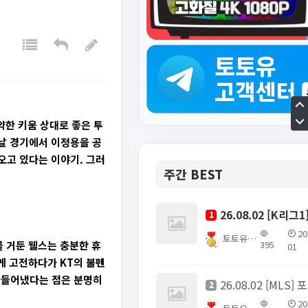
 약한 키움 상대로 좋은 투
전날 경기에서 이정용을 공
오고 있다는 이야기. 그러
주간 BEST
1
20
토토유픽스터
395
를 거둔 웰스는 충분한 휴
01
게 고전하다가 KT의 불펜
 만들어냈다는 점은 분명히
26
2
20